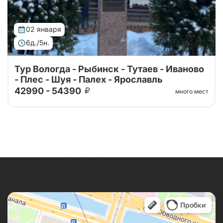
02 января
6д./5н.
Тур Вологда - Рыбинск - Тутаев - Иваново
- Плес - Шуя - Палех - Ярославль
42990 - 54390
много мест
Если вы хотите узнать где, находится русская
Атлантида, русский Манчестер и где родилась
Жар-птица - тогда отправляйтесь в наш тур!