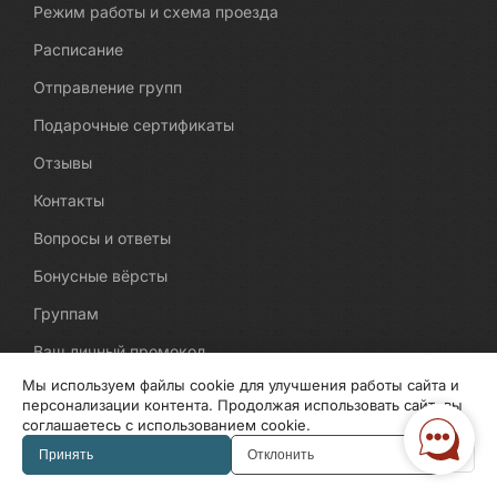
Режим работы и схема проезда
Расписание
Отправление групп
Подарочные сертификаты
Отзывы
Контакты
Вопросы и ответы
Бонусные вёрсты
Группам
Ваш личный промокод
Мы используем файлы cookie для улучшения работы сайта и
Автобусы
персонализации контента. Продолжая использовать сайт, вы
соглашаетесь с использованием cookie.
Ваш промокод
Принять
Отклонить
Гостиницы