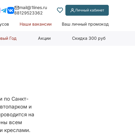
mail@1lines.ru
Личный кабинет
88129523362
усов
Наши вакансии
Ваш личный промокод
вый Год
Акции
Скидка 300 руб
и по Санкт-
автопарком и
роводится на
ены всем
и креслами.