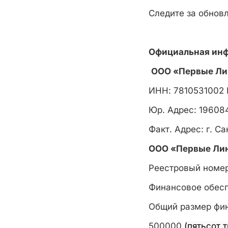
Следите за обновл
Официальная ин
ООО «Первые Л
ИНН: 7810531002 
Юр. Адрес: 196084
Факт. Адрес: г. Са
ООО «Первые Лин
Реестровый номер
Финансовое обес
Общий размер фин
500000
(пятьсот 