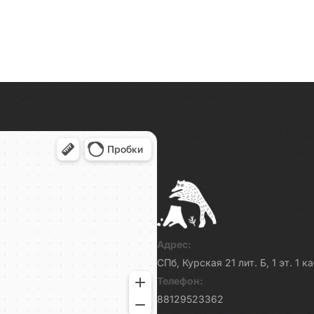
Адрес:
СПб, Курская 21 лит. Б, 1 эт. 1 
Телефон:
88129523362