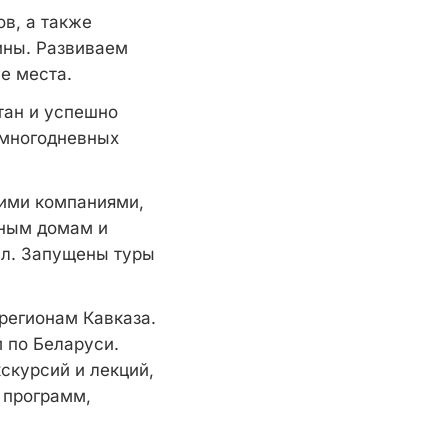
в, а также
ины. Развиваем
е места.
тан и успешно
 многодневных
гими компаниями,
дным домам и
ал. Запущены туры
регионам Кавказа.
 по Беларуси.
скурсий и лекций,
 программ,