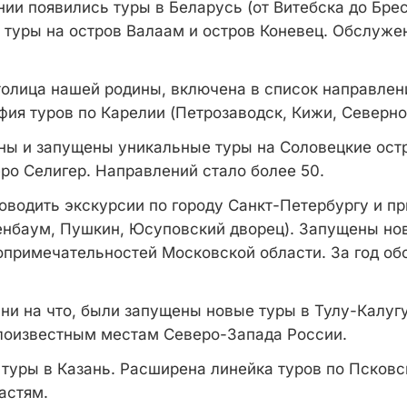
ии появились туры в Беларусь (от Витебска до Брес
туры на остров Валаам и остров Коневец. Обслужен
толица нашей родины, включена в список направлен
фия туров по Карелии (Петрозаводск, Кижи, Северн
ны и запущены уникальные туры на Соловецкие остр
ро Селигер. Направлений стало более 50.
оводить экскурсии по городу Санкт-Петербургу и п
енбаум, Пушкин, Юсуповский дворец). Запущены но
примечательностей Московской области. За год об
ни на что, были запущены новые туры в Тулу-Калугу
лоизвестным местам Северо-Запада России.
туры в Казань. Расширена линейка туров по Псковс
астям.