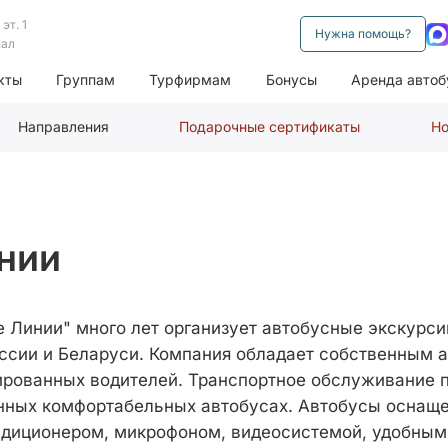
эт. 1
Нужна помощь?
нал
кты
Группам
Турфирмам
Бонусы
Аренда автоб
Направления
Подарочные сертификаты
Но
нии
 Линии" много лет организует автобусные экскурси
оссии и Беларуси. Компания обладает собственным 
рованных водителей. Транспортное обслуживание п
нных комфортабельных автобусах. Автобусы оснащ
диционером, микрофоном, видеосистемой, удобным