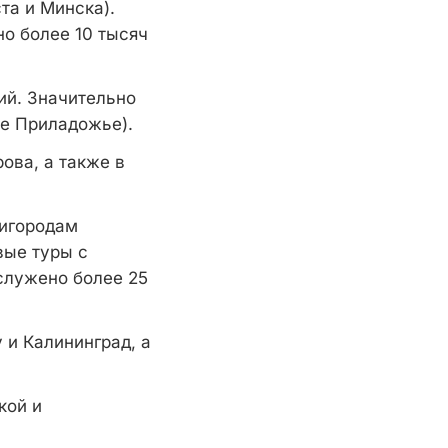
та и Минска).
о более 10 тысяч
ий. Значительно
ое Приладожье).
ова, а также в
ригородам
вые туры с
служено более 25
 и Калининград, а
кой и