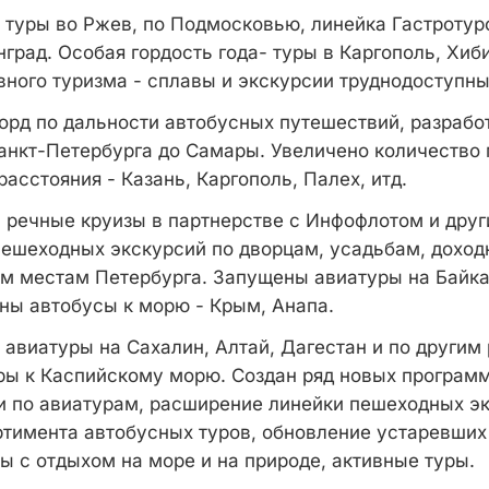
туры во Ржев, по Подмосковью, линейка Гастротуро
град. Особая гордость года- туры в Каргополь, Хиб
вного туризма - сплавы и экскурсии труднодоступны
орд по дальности автобусных путешествий, разрабо
Санкт-Петербурга до Самары. Увеличено количество
расстояния - Казань, Каргополь, Палех, итд.
речные круизы в партнерстве с Инфофлотом и дру
пешеходных экскурсий по дворцам, усадьбам, дохо
м местам Петербурга. Запущены авиатуры на Байк
ны автобусы к морю - Крым, Анапа.
авиатуры на Сахалин, Алтай, Дагестан и по другим 
ы к Каспийскому морю. Создан ряд новых программ
ки по авиатурам, расширение линейки пешеходных эк
тимента автобусных туров, обновление устаревших
ы с отдыхом на море и на природе, активные туры.