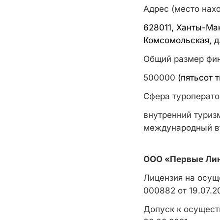
Адрес (место нах
628011, Ханты-Ма
Комсомольская, д
Общий размер фин
500000
(пятьсот 
Сфера туроперато
внутренний туриз
международный в
ООО «Первые Лин
Лицензия на осущ
000882 от 19.07.
Допуск к осущес