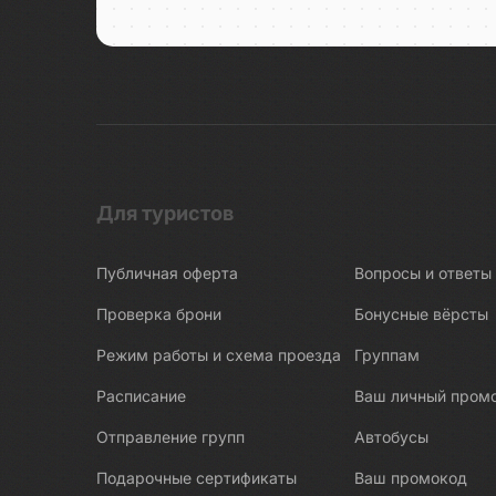
Беломорские петроглифы
Беломорско-Балтийский канал
Белые Мосты
Берново
Битва за Ленинград
Бишкек
Бобруйск
Для туристов
Боголюбово
Публичная оферта
Вопросы и ответы
Богословка
Богота
Проверка брони
Бонусные вёрсты
Бодрум
Режим работы и схема проезда
Группам
Бокситогорск
Расписание
Ваш личный пром
Болгар
Отправление групп
Автобусы
Бологое
Подарочные сертификаты
Ваш промокод
Болото Ельня