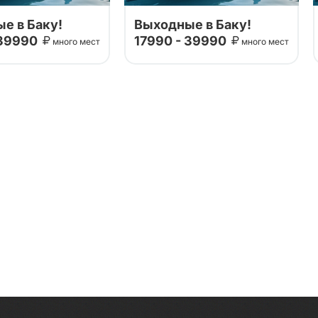
е в Баку!
Выходные в Баку!
 39990
17990 - 39990
много мест
много мест
р мы сделали с
Данный тур мы сделали с
ными партнерами.
проверенными партнерами.
е незабываемые
Проведите незабываемые
 в гостеприимном
выходные в гостеприимном
узнаете о главных
Баку! Вы узнаете о главных
мечательностях
достопримечательностях
есного города!
этого чудесного города!