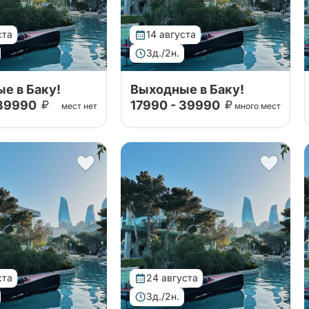
ста
14 августа
3д./2н.
е в Баку!
Выходные в Баку!
 39990
17990 - 39990
мест нет
много мест
р мы сделали с
Данный тур мы сделали с
ными партнерами.
проверенными партнерами.
е незабываемые
Проведите незабываемые
 в гостеприимном
выходные в гостеприимном
узнаете о главных
Баку! Вы узнаете о главных
мечательностях
достопримечательностях
есного города!
этого чудесного города!
ста
24 августа
3д./2н.