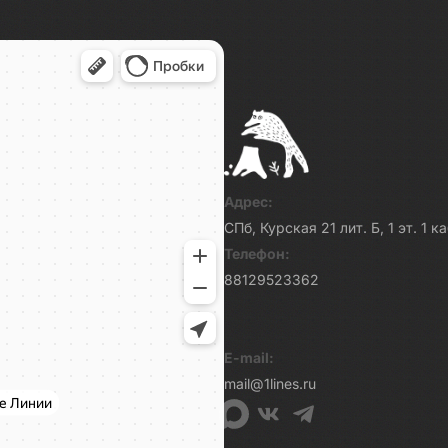
Адрес:
СПб, Курская 21 лит. Б, 1 эт. 1 
Телефон:
88129523362
E-mail:
mail@1lines.ru