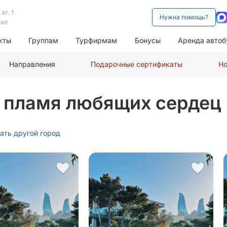
эт. 1
Нужна помощь?
нал
кты
Группам
Турфирмам
Бонусы
Аренда автоб
Направления
Подарочные сертификаты
Но
и пламя любящих сердец
ать другой город