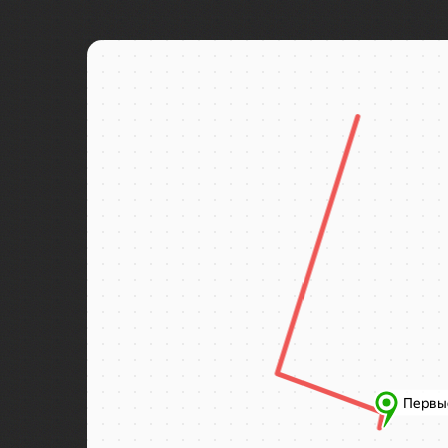
Байкал
Байконур
Баку
Бали
Балтийск
Бангкок
Баскунчак
Бахчисарай
Башкирия
Бежецк
Бежецк
Беларусь
Белград
Беловежская пуща