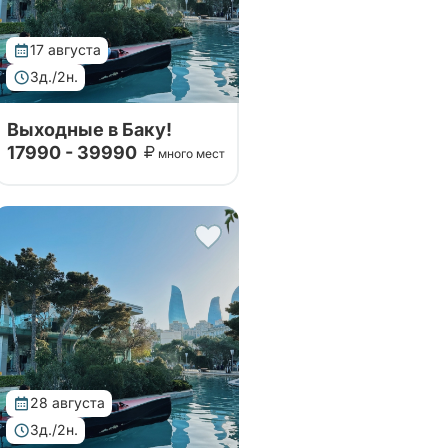
17 августа
3д./2н.
Выходные в Баку!
17990 - 39990
много мест
Данный тур мы сделали с
проверенными партнерами.
Проведите незабываемые
выходные в гостеприимном
Баку! Вы узнаете о главных
достопримечательностях
этого чудесного города!
28 августа
3д./2н.