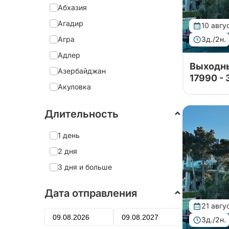
Абхазия
Агадир
10 авгу
Агра
3д./2н.
Адлер
Выходны
Азербайджан
17990 -
Акуловка
Данный ту
проверен
Александрия
Проведит
Длительность
Александро-Невская Лавра
выходные
Баку! Вы 
Александров
1 день
достопри
этого чуд
Александровский дворец
2 дня
Алеховщина
3 дня и больше
Алматы
Дата отправления
Алтай
21 авгу
Алушта
3д./2н.