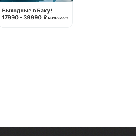
Выходные в Баку!
17990 - 39990
много мест
Данный тур мы сделали с
проверенными партнерами.
Проведите незабываемые
выходные в гостеприимном
Баку! Вы узнаете о главных
достопримечательностях
этого чудесного города!