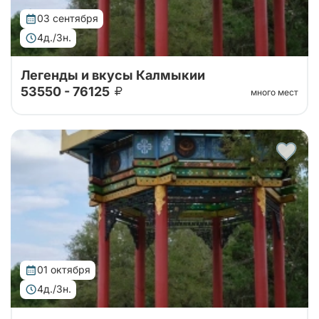
03 сентября
4д./3н.
Легенды и вкусы Калмыкии
53550 - 76125
много мест
Тур организован совместно с принимающей
стороной! 4 дня уникального погружения в
традиции и природу. Вас ждут: калмыцкая кухня,
экскурсии по центру Элисты с посещением ро...
01 октября
4д./3н.