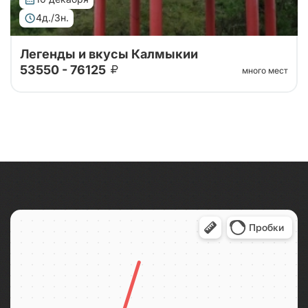
4д./3н.
Легенды и вкусы Калмыкии
53550 - 76125
много мест
Тур организован совместно с принимающей
стороной! 4 дня уникального погружения в
традиции и природу. Вас ждут: калмыцкая кухня,
экскурсии по центру Элисты с посещением ро...