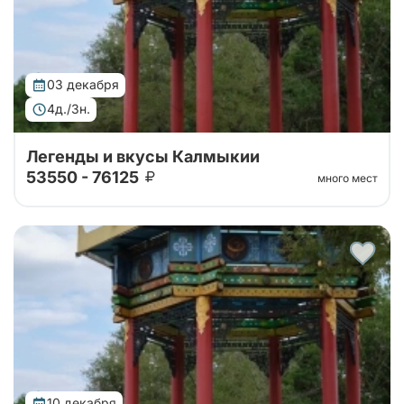
03 декабря
4д./3н.
Легенды и вкусы Калмыкии
53550 - 76125
много мест
Тур организован совместно с принимающей
стороной! 4 дня уникального погружения в
традиции и природу. Вас ждут: калмыцкая кухня,
экскурсии по центру Элисты с посещением ро...
10 декабря