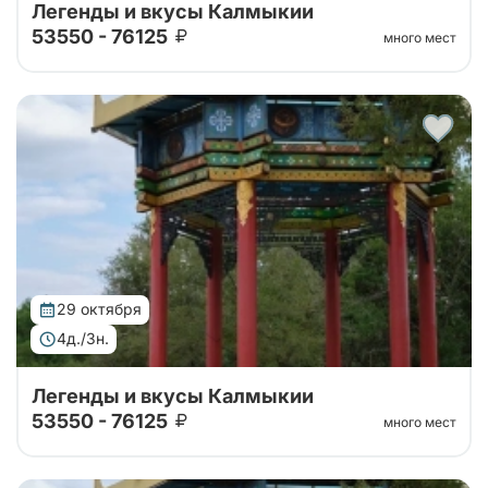
Легенды и вкусы Калмыкии
53550 - 76125
много мест
Тур организован совместно с принимающей
стороной! 4 дня уникального погружения в
традиции и природу. Вас ждут: калмыцкая кухня,
экскурсии по центру Элисты с посещением ро...
29 октября
4д./3н.
Легенды и вкусы Калмыкии
53550 - 76125
много мест