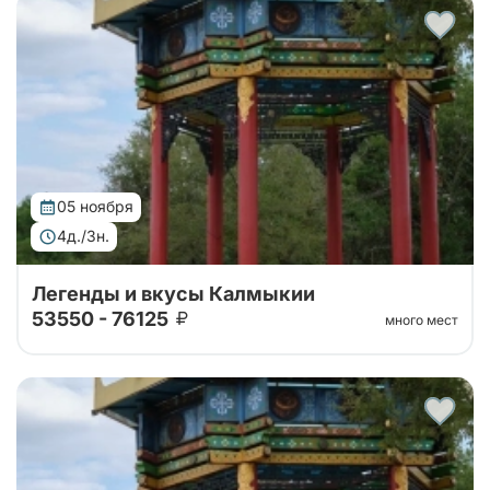
Тур организован совместно с принимающей
стороной! 4 дня уникального погружения в
традиции и природу. Вас ждут: калмыцкая кухня,
экскурсии по центру Элисты с посещением ро...
05 ноября
4д./3н.
Легенды и вкусы Калмыкии
53550 - 76125
много мест
Тур организован совместно с принимающей
стороной! 4 дня уникального погружения в
традиции и природу. Вас ждут: калмыцкая кухня,
экскурсии по центру Элисты с посещением ро...