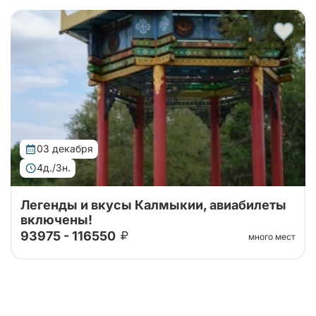
Тур организован совместно с принимающей
стороной! 4 дня уникального погружения в
традиции и природу. Вас ждут: калмыцкая кухня,
экскурсии по центру Элисты с посещением ро...
03 декабря
4д./3н.
Легенды и вкусы Калмыкии, авиабилеты
включены!
93975 - 116550
много мест
Тур организован совместно с принимающей
стороной! 4 дня уникального погружения в
традиции и природу. Вас ждут: калмыцкая кухня,