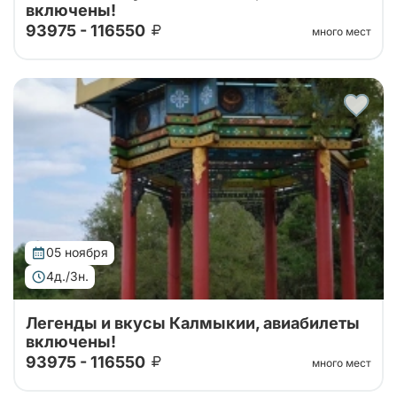
включены!
93975 - 116550
много мест
Тур организован совместно с принимающей
стороной! 4 дня уникального погружения в
традиции и природу. Вас ждут: калмыцкая кухня,
экскурсии по центру Элисты с посещением ро...
05 ноября
4д./3н.
Легенды и вкусы Калмыкии, авиабилеты
включены!
93975 - 116550
много мест