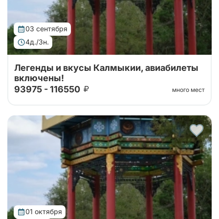
03 сентября
4д./3н.
Легенды и вкусы Калмыкии, авиабилеты
включены!
93975 - 116550
много мест
Тур организован совместно с принимающей
стороной! 4 дня уникального погружения в
традиции и природу. Вас ждут: калмыцкая кухня,
экскурсии по центру Элисты с посещением ро...
01 октября