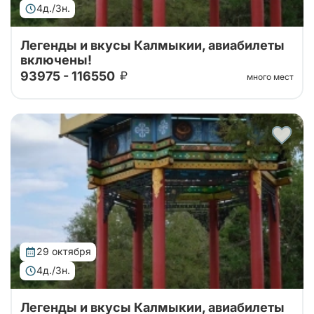
4д./3н.
Легенды и вкусы Калмыкии, авиабилеты
включены!
93975 - 116550
много мест
Тур организован совместно с принимающей
стороной! 4 дня уникального погружения в
традиции и природу. Вас ждут: калмыцкая кухня,
экскурсии по центру Элисты с посещением ро...
29 октября
4д./3н.
Легенды и вкусы Калмыкии, авиабилеты