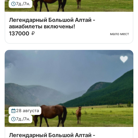
7д./7н.
Легендарный Большой Алтай -
авиабилеты включены!
137000
мало мест
Тур организован совместно с принимающей
стороной. Горный Алтай – это место, где можно не
только активно отдыхать, но и наслаждаться
красотой и гармонией природы. Недельн...
28 августа
7д./7н.
Легендарный Большой Алтай -