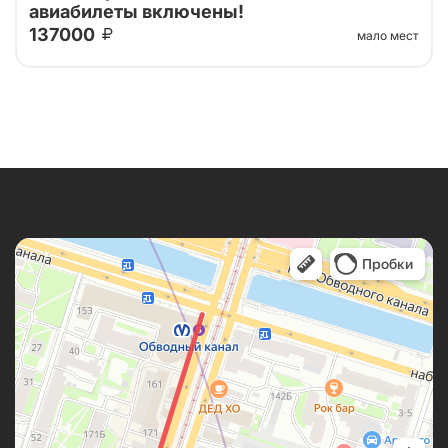
авиабилеты включены!
137000
мало мест
Тур организован совместно с принимающей
стороной. Горный Алтай – это место, где можно не
только активно отдыхать, но и наслаждаться
красотой и гармонией природы. Недельн...