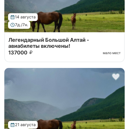
14 августа
7д./7н.
Легендарный Большой Алтай -
авиабилеты включены!
137000
мало мест
Тур организован совместно с принимающей
стороной. Горный Алтай – это место, где можно не
только активно отдыхать, но и наслаждаться
красотой и гармонией природы. Недельн...
21 августа