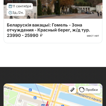
11 сентября
3д./2н.
Беларускія вакацыі: Гомель - Зона
отчуждения - Красный берег, ж/д тур.
23990 - 25990
мест нет
Выходные в Беларуси