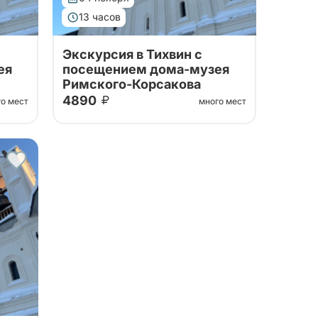
13 часов
Экскурсия в Тихвин с
ея
посещением дома-музея
Римского-Корсакова
4890
го мест
много мест
Тур в Тихвин на 1 день с
посещением Успенского
оны,
монастыря и чудотворной иконы,
тыря
Антониево-Дымского монастыря
я
у Дымского озера, дом-музея
Римского-Корсакова