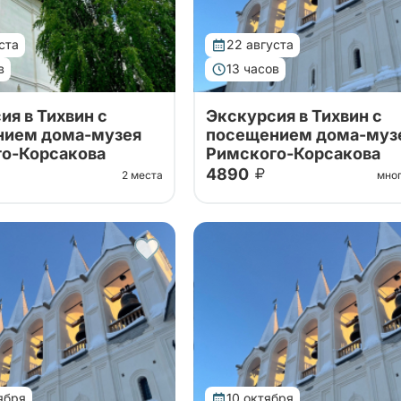
ста
22 августа
в
13 часов
ия в Тихвин с
Экскурсия в Тихвин с
нием дома-музея
посещением дома-муз
о-Корсакова
Римского-Корсакова
4890
2 места
мно
ин на 1 день с
Тур в Тихвин на 1 день с
ем Успенского
посещением Успенского
 и чудотворной иконы,
монастыря и чудотворной ик
о-Дымского монастыря
Антониево-Дымского монас
о озера, дом-музея
у Дымского озера, дом-музе
-Корсакова
Римского-Корсакова
ября
10 октября