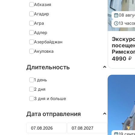
Абхазия
Агадир
08 авгу
Агра
13 часо
Адлер
Экскурс
Азербайджан
посеще
Акуловка
Римског
4990
Тур в Тихв
Александрия
посещени
Длительность
Александро-Невская Лавра
монастыря
Антониев
Александров
1 день
у Дымског
Римского
Александровский дворец
2 дня
Алеховщина
3 дня и больше
Алматы
Дата отправления
Алтай
Алушта
19 сент