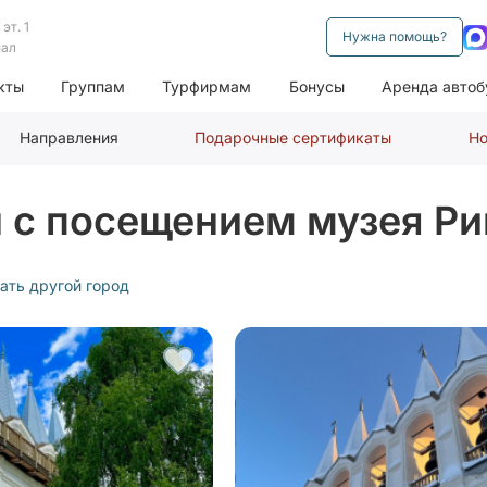
эт. 1
Нужна помощь?
нал
кты
Группам
Турфирмам
Бонусы
Аренда автоб
Направления
Подарочные сертификаты
Но
н с посещением музея Р
ать другой город