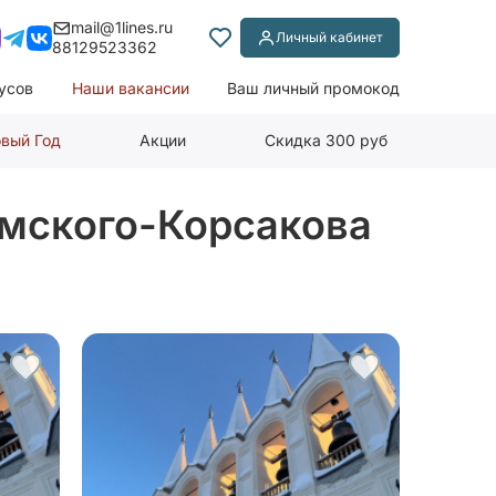
mail@1lines.ru
Личный кабинет
88129523362
усов
Наши вакансии
Ваш личный промокод
вый Год
Акции
Скидка 300 руб
имского-Корсакова