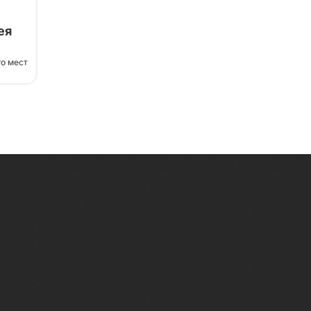
ея
го мест
оны,
тыря
я