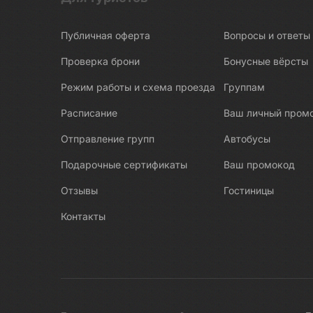
Боракай
Публичная оферта
Вопросы и ответы
Боровичи
Босния и Герцеговина
Проверка брони
Бонусные вёрсты
Бохоль
Режим работы и схема проезда
Группам
Браслав
Расписание
Ваш личный пром
Брест
Отправление групп
Автобусы
В погоне за северным сиянием
Подарочные сертификаты
Ваш промокод
Валаам
Валдай
Отзывы
Гостиницы
Варанаси
Контакты
Варзуга
Великая Китайская стена
Великие Луки
Великий Устюг