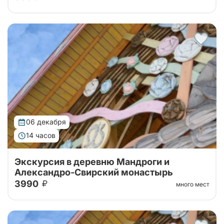
Тур на 1 день в Александро-Свирский монастырь на
берегу Рощинского озера и туристическую
деревню Мандроги с экскурсией по территории
06 декабря
14 часов
Экскурсия в деревню Мандроги и
Александро-Свирский монастырь
3990
много мест