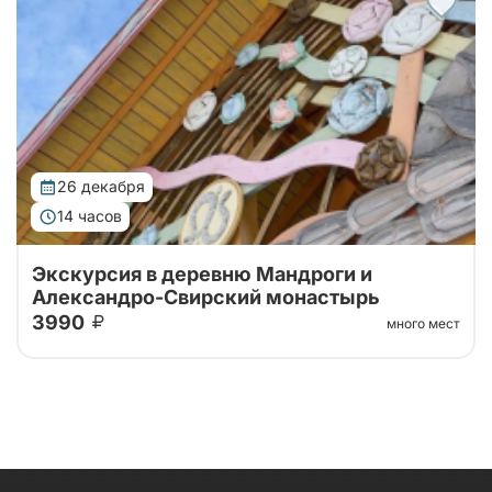
Тур на 1 день в Александро-Свирский монастырь на
берегу Рощинского озера и туристическую
деревню Мандроги с экскурсией по территории
26 декабря
14 часов
Экскурсия в деревню Мандроги и
Александро-Свирский монастырь
3990
много мест
Тур на 1 день в Александро-Свирский монастырь на
берегу Рощинского озера и туристическую
деревню Мандроги с экскурсией по территории