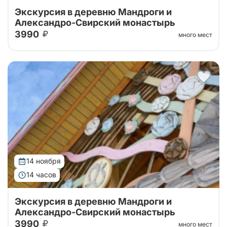
Экскурсия в деревню Мандроги и
Александро-Свирский монастырь
3990
много мест
Тур на 1 день в Александро-Свирский монастырь на
берегу Рощинского озера и туристическую
деревню Мандроги с экскурсией по территории
14 ноября
14 часов
Экскурсия в деревню Мандроги и
Александро-Свирский монастырь
3990
много мест