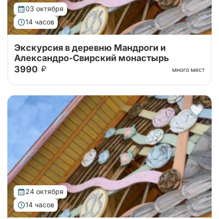
03 октября
14 часов
Экскурсия в деревню Мандроги и
Александро-Свирский монастырь
3990
много мест
Тур на 1 день в Александро-Свирский монастырь на
берегу Рощинского озера и туристическую
деревню Мандроги с экскурсией по территории
24 октября
14 часов