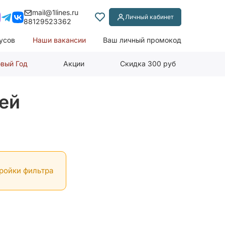
mail@1lines.ru
Личный кабинет
88129523362
усов
Наши вакансии
Ваш личный промокод
вый Год
Акции
Скидка 300 руб
ей
тройки фильтра