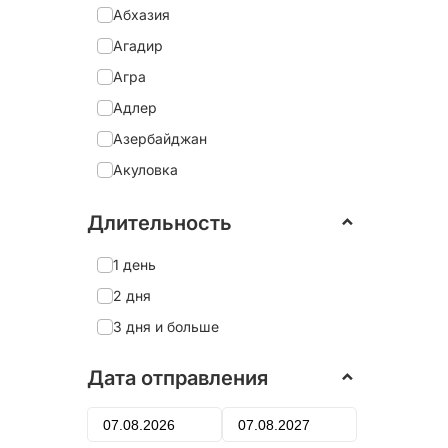
Абхазия
Агадир
Агра
Адлер
Азербайджан
Акуловка
Александрия
Длительность
Александро-Невская Лавра
Александров
1 день
Александровский дворец
2 дня
Алеховщина
3 дня и больше
Алматы
Дата отправления
Алтай
Алушта