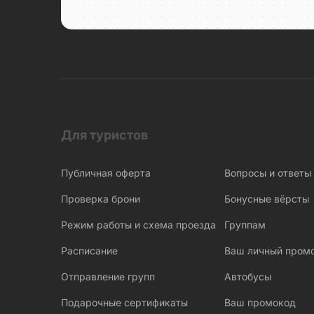
Беломорские петроглифы
Беломорско-Балтийский канал
Белые Мосты
Берново
Битва за Ленинград
Бишкек
Бобруйск
Для туристов
Боголюбово
Публичная оферта
Вопросы и ответы
Богословка
Богота
Проверка брони
Бонусные вёрсты
Бодрум
Режим работы и схема проезда
Группам
Бокситогорск
Расписание
Ваш личный пром
Болгар
Отправление групп
Автобусы
Бологое
Подарочные сертификаты
Ваш промокод
Болото Ельня