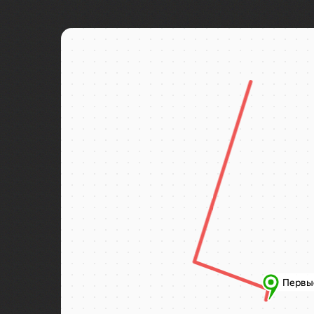
Байкал
Байконур
Баку
Бали
Балтийск
Бангкок
Баскунчак
Бахчисарай
Башкирия
Бежецк
Бежецк
Беларусь
Белград
Беловежская пуща