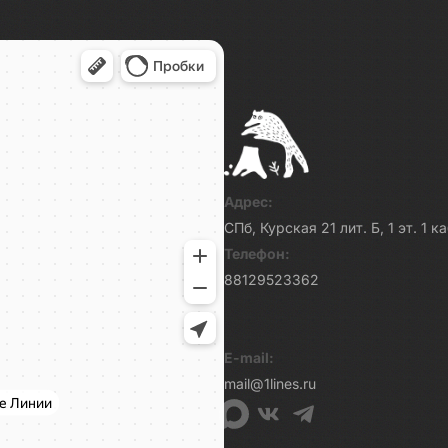
Адрес:
СПб, Курская 21 лит. Б, 1 эт. 1 
Телефон:
88129523362
E-mail:
mail@1lines.ru