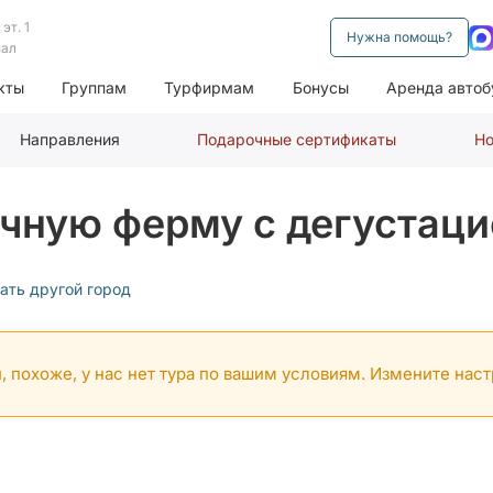
эт. 1
Нужна помощь?
нал
кты
Группам
Турфирмам
Бонусы
Аренда автоб
Направления
Подарочные сертификаты
Но
ичную ферму с дегустаци
ать другой город
, похоже, у нас нет тура по вашим условиям. Измените нас