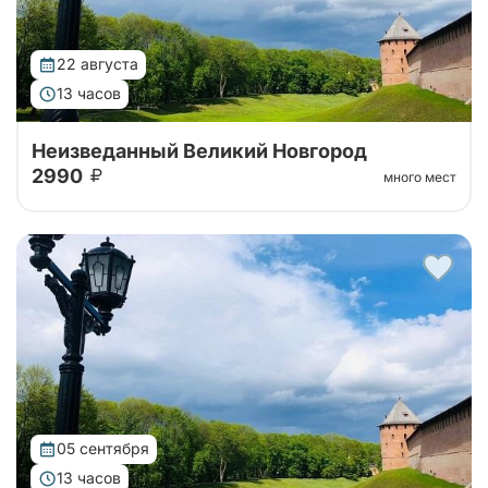
22 августа
13 часов
Неизведанный Великий Новгород
2990
много мест
Тур в Великий Новгород на 1 день с посещением
Кремля, авторской экскурсией по Новгороду, а
также возможностью посещения музея Мельница и
музея каменных жерновов!
05 сентября
13 часов