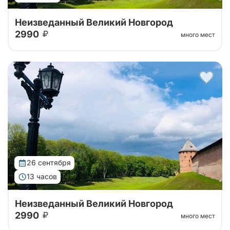
Неизведанный Великий Новгород
2990
много мест
Тур в Великий Новгород на 1 день с посещением
Кремля, авторской экскурсией по Новгороду, а
также возможностью посещения музея Мельница и
музея каменных жерновов!
26 сентября
13 часов
Неизведанный Великий Новгород
2990
много мест