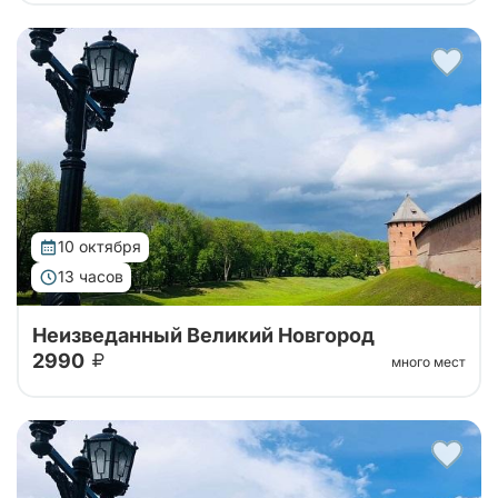
Тур в Великий Новгород на 1 день с посещением
Кремля, авторской экскурсией по Новгороду, а
также возможностью посещения музея Мельница и
музея каменных жерновов!
10 октября
13 часов
Неизведанный Великий Новгород
2990
много мест
Тур в Великий Новгород на 1 день с посещением
Кремля, авторской экскурсией по Новгороду, а
также возможностью посещения музея Мельница и