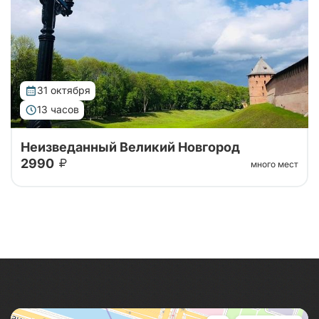
музея каменных жерновов!
31 октября
13 часов
Неизведанный Великий Новгород
2990
много мест
Тур в Великий Новгород на 1 день с посещением
Кремля, авторской экскурсией по Новгороду, а
также возможностью посещения музея Мельница и
музея каменных жерновов!