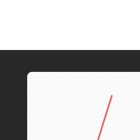
Беломорские петроглифы
Валаам, в
водопадам
Беломорско-Балтийский канал
Ретропоез
Белые Мосты
за 2 дня н
Берново
Битва за Ленинград
Бишкек
Бобруйск
Боголюбово
Богословка
Богота
Бодрум
Бокситогорск
Болгар
Бологое
Болото Ельня