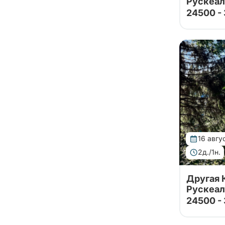
Рускеал
Байкал
24500 -
Байконур
Тур от на
партнеров
Баку
Валаам, в
водопадам
Бали
Ретропоез
Балтийск
за 2 дня н
Бангкок
Баскунчак
Бахчисарай
Башкирия
16 авгу
Бежецк
2д./1н.
Бежецк
Другая 
Беларусь
Рускеал
Белград
24500 -
Беловежская пуща
Тур от на
партнеров