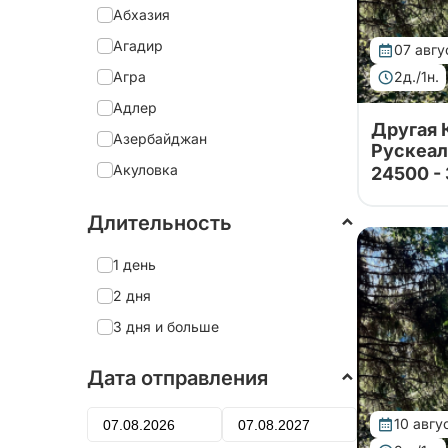
Абхазия
Агадир
07 авгу
Агра
2д./1н.
Адлер
Другая 
Азербайджан
Рускеал
Акуловка
24500 -
Тур от на
Александрия
партнеров
Длительность
Александро-Невская Лавра
Валаам, в
водопадам
Александров
1 день
Ретропоез
за 2 дня н
Александровский дворец
2 дня
Алеховщина
3 дня и больше
Алматы
Дата отправления
Алтай
Алушта
10 авгу