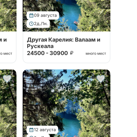
09 августа
2д./1н.
м и
Другая Карелия: Валаам и
Рускеала
24500 - 30900
го мест
много мест
Тур от наших проверенных
партнеров. Путешествие на
ла, к
Валаам, в горный парк Рускеала, к
водопадам Ахвенкоски.
питие
Ретропоезд, карельское чаепитие
за 2 дня на автобусе.
12 августа