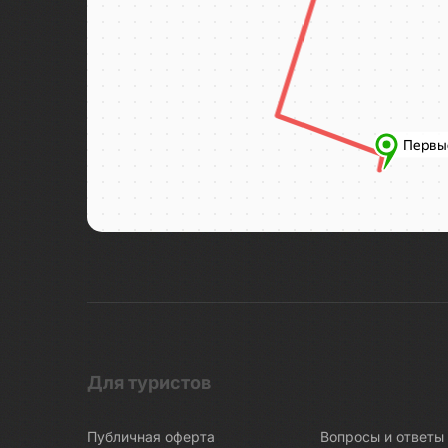
Боракай
Боровичи
Босния и Герцеговина
Бохоль
Браслав
Брест
В погоне за северным сиянием
Валаам
Валдай
Варанаси
Варзуга
Великая Китайская стена
Для туристов
Великие Луки
Великий Устюг
Публичная оферта
Вопросы и ответы