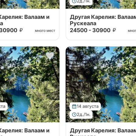
2д./1н.
Карелия: Валаам и
Другая Карелия: Валаа
а
Рускеала
 30900
24500 - 30900
много мест
мно
ших проверенных
Тур от наших проверенных
. Путешествие на
партнеров. Путешествие на
 горный парк Рускеала, к
Валаам, в горный парк Рускеа
 Ахвенкоски.
водопадам Ахвенкоски.
д, карельское чаепитие
Ретропоезд, карельское чае
а автобусе.
за 2 дня на автобусе.
ста
14 августа
2д./1н.
Карелия: Валаам и
Другая Карелия: Валаа