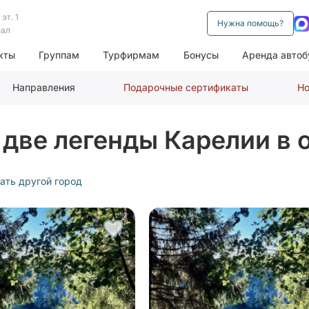
эт. 1
Нужна помощь?
нал
кты
Группам
Турфирмам
Бонусы
Аренда автоб
Направления
Подарочные сертификаты
Но
 две легенды Карелии в 
ать другой город