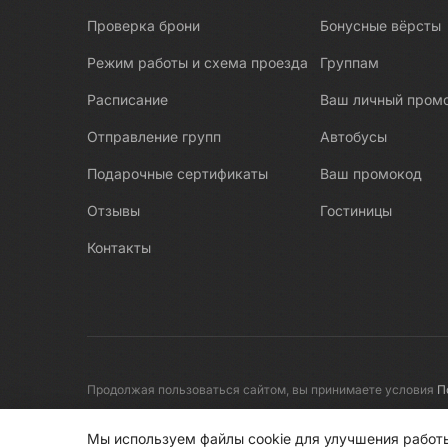
Великокняжеские дворцы
Проверка брони
Бонусные вёрсты
Великолепные женщины Санкт-
Режим работы и схема проезда
Группам
Петербурга
Вельск
Расписание
Ваш личный пром
Вепсский лес
Отправление групп
Автобусы
Верхняя Пышма
Подарочные сертификаты
Ваш промокод
Весьегонск
Отзывы
Гостиницы
Вистино
Контакты
Витебск
Владивосток
Владикавказ
Владимир
Водные прогулки
Продолжая пользоваться сайтом, вы принимаете условия
П
Волгоград
© 2008-2026 Первые линии
Волгоградская область
Мы используем файлы cookie для улучшения работы