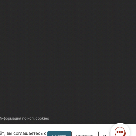
Информация по исп. cookies
Правила обработки перс.данных
йт, вы соглашаетесь с