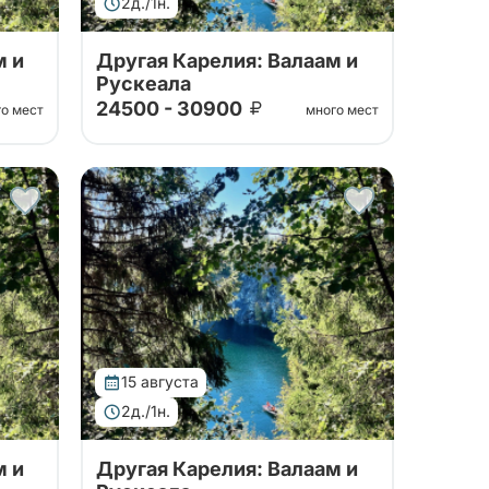
2д./1н.
м и
Другая Карелия: Валаам и
Рускеала
24500 - 30900
го мест
много мест
Тур от наших проверенных
партнеров. Путешествие на
ла, к
Валаам, в горный парк Рускеала, к
водопадам Ахвенкоски.
питие
Ретропоезд, карельское чаепитие
за 2 дня на автобусе.
15 августа
2д./1н.
м и
Другая Карелия: Валаам и