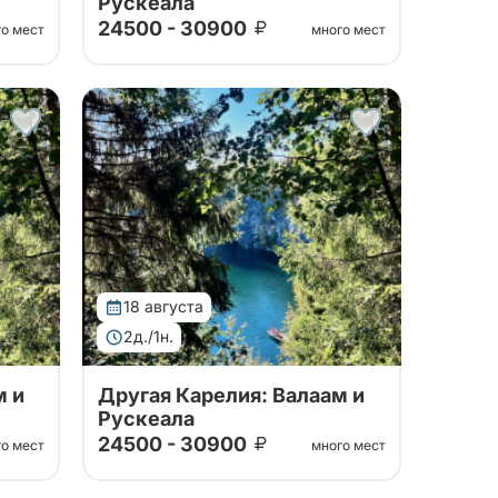
Рускеала
24500 - 30900
го мест
много мест
Тур от наших проверенных
партнеров. Путешествие на
ла, к
Валаам, в горный парк Рускеала, к
водопадам Ахвенкоски.
питие
Ретропоезд, карельское чаепитие
за 2 дня на автобусе.
18 августа
2д./1н.
м и
Другая Карелия: Валаам и
Рускеала
24500 - 30900
го мест
много мест
Тур от наших проверенных
партнеров. Путешествие на