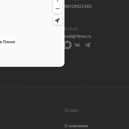
88129523362
E-mail:
mail@1lines.ru
О нас
О компании