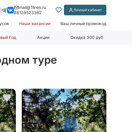
mail@1lines.ru
Личный кабинет
88129523362
усов
Наши вакансии
Ваш личный промокод
вый Год
Акции
Скидка 300 руб
одном туре