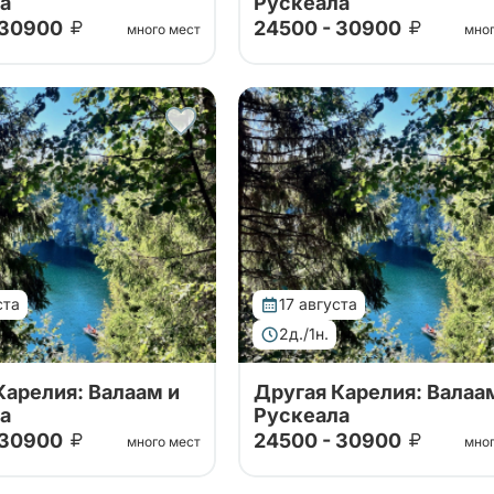
а
Рускеала
 30900
24500 - 30900
много мест
мно
ших проверенных
Тур от наших проверенных
. Путешествие на
партнеров. Путешествие на
 горный парк Рускеала, к
Валаам, в горный парк Рускеа
 Ахвенкоски.
водопадам Ахвенкоски.
д, карельское чаепитие
Ретропоезд, карельское чае
а автобусе.
за 2 дня на автобусе.
ста
17 августа
2д./1н.
Карелия: Валаам и
Другая Карелия: Валаа
а
Рускеала
 30900
24500 - 30900
много мест
мно
ших проверенных
Тур от наших проверенных
. Путешествие на
партнеров. Путешествие на