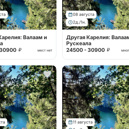
ста
08 августа
2д./1н.
Карелия: Валаам и
Другая Карелия: Валаа
а
Рускеала
 30900
24500 - 30900
мест нет
мно
ших проверенных
Тур от наших проверенных
. Путешествие на
партнеров. Путешествие на
 горный парк Рускеала, к
Валаам, в горный парк Рускеа
 Ахвенкоски.
водопадам Ахвенкоски.
д, карельское чаепитие
Ретропоезд, карельское чае
а автобусе.
за 2 дня на автобусе.
ста
11 августа