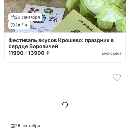
26 сентября
2д./1н.
Фестиваль вкусов Крошево: праздник в
сердце Боровичей
11990 - 13990
много мест
Двухдневный тур по уютным городам
Новгородской области! Нас ждет город Боровичи и
гастрономический фестиваль Крошево - море
веселья и вкусных угощений! И зеленая
жемчужин...
26 сентября