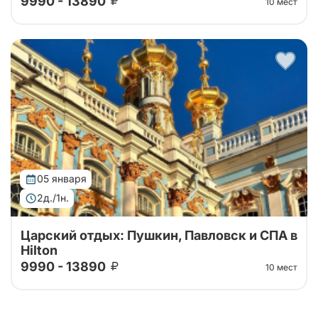
9990 - 13890
10 мест
Увлекательный, не напряженный двухдневный тур в
Пушкин и Павловск на выходные. Неклассические
экскурсии, проживание в Хилтон экспофорум,
шикарный обед!
05 января
2д./1н.
Царский отдых: Пушкин, Павловск и СПА в
Hilton
9990 - 13890
10 мест
Увлекательный, не напряженный двухдневный тур в