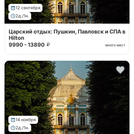
12 сентября
2д./1н.
Царский отдых: Пушкин, Павловск и СПА в
Hilton
9990 - 13890
много мест
Увлекательный, не напряженный двухдневный тур в
Пушкин и Павловск на выходные. Неклассические
экскурсии, проживание в Хилтон экспофорум,
шикарный обед
14 ноября
2д./1н.