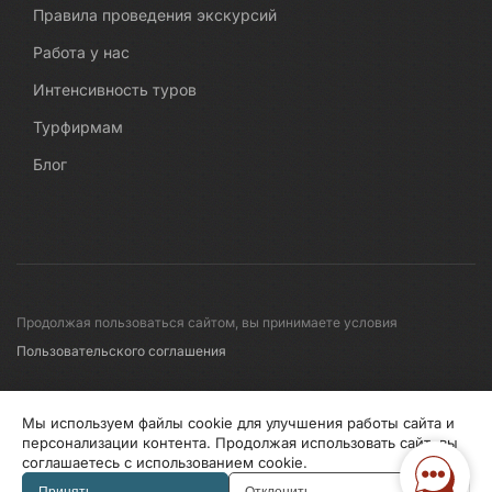
Правила проведения экскурсий
Работа у нас
Интенсивность туров
Турфирмам
Блог
Продолжая пользоваться сайтом, вы принимаете условия
Пользовательского соглашения
© 2008-2026 Первые линии
Мы используем файлы cookie для улучшения работы сайта и
персонализации контента. Продолжая использовать сайт, вы
соглашаетесь с использованием cookie.
Информация по исп. cookies
Правила обработки перс.данных