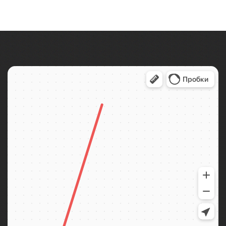
Пушкин и Павловск на выходные. Неклассические
экскурсии, проживание в Хилтон экспофорум,
шикарный обед!