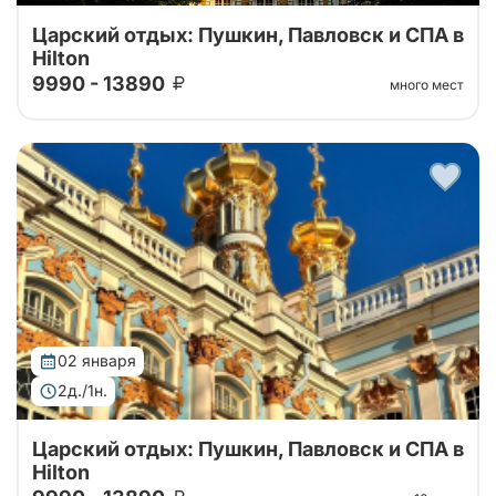
Царский отдых: Пушкин, Павловск и СПА в
Hilton
9990 - 13890
много мест
Увлекательный, не напряженный двухдневный тур в
Пушкин и Павловск на выходные. Неклассические
экскурсии, проживание в Хилтон экспофорум,
шикарный обед
02 января
2д./1н.
Царский отдых: Пушкин, Павловск и СПА в
Hilton