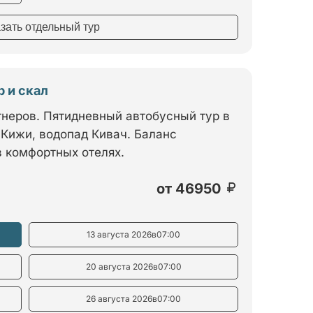
азать отдельный тур
 и скал
тнеров. Пятидневный автобусный тур в
 Кижи, водопад Кивач. Баланс
в комфортных отелях.
от
46950
13 августа 2026
в
07:00
20 августа 2026
в
07:00
26 августа 2026
в
07:00