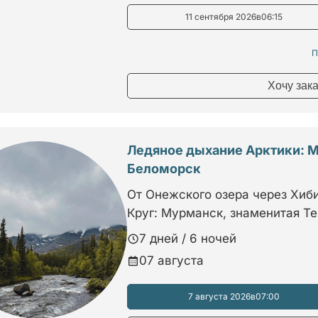
11 сентября 2026
в
06:15
П
Хочу зак
Ледяное дыхание Арктики: М
Беломорск
От Онежского озера через Хиб
Круг: Мурманск, знаменитая Т
7 дней / 6 ночей
07 августа
7 августа 2026
в
07:00