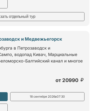
азать отдельный тур
розаводск и Медвежьегорск
бурга в Петрозаводск и
 Сампо, водопад Кивач, Марциальные
 Беломорско-Балтийский канал и многое
от
20990
18 сентября 2026
в
07:30