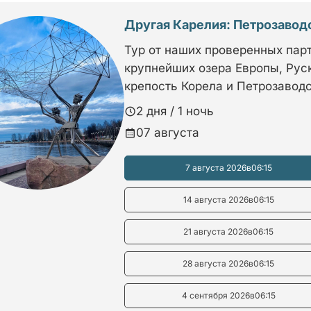
Другая Карелия: Петрозавод
Тур от наших проверенных парт
крупнейших озера Европы, Рус
крепость Корела и Петрозаводс
2 дня / 1 ночь
07 августа
7 августа 2026
в
06:15
14 августа 2026
в
06:15
21 августа 2026
в
06:15
28 августа 2026
в
06:15
4 сентября 2026
в
06:15