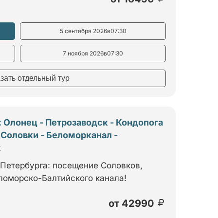
5 сентября 2026
в
07:30
7 ноября 2026
в
07:30
азать отдельный тур
 Олонец - Петрозаводск - Кондопога
 Соловки - Беломорканал -
х
 Петербурга: посещение Соловков,
ломорско-Балтийского канала!
от
42990