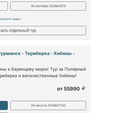
16 сентября 2026
в
06:15
оказать еще
азать отдельный тур
урманск - Териберка - Хибины -
ины к Баренцеву морю! Тур за Полярный
ериберка и величественные Хибины!
от
55990
24 августа 2026
в
07:00