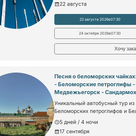
22 августа
22 августа 2026
в
07:30
24 октября 2026
в
07:30
Хочу зак
Песня о беломорских чайках:
- Беломорские петроглифы -
Медвежьегорск - Сандармо
Уникальный автобусный тур из
Беломорских петроглифов и Бе
5 дней / 4 ночи
17 сентября