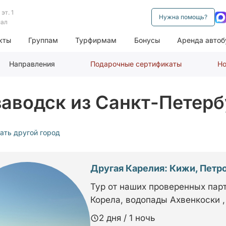
эт. 1
Нужна помощь?
нал
кты
Группам
Турфирмам
Бонусы
Аренда автоб
Направления
Подарочные сертификаты
Но
заводск из Санкт-Петерб
ать другой город
Другая Карелия: Кижи, Петр
Тур от наших проверенных парт
Корела, водопады Ахвенкоски ,
2 дня / 1 ночь