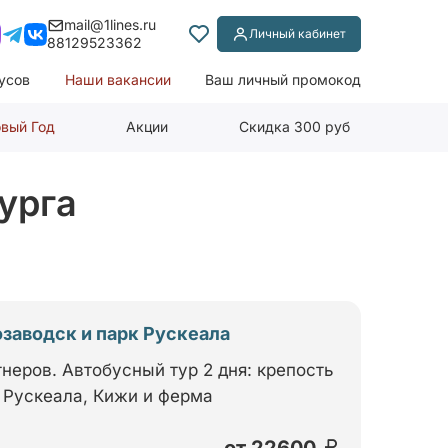
mail@1lines.ru
Личный кабинет
88129523362
усов
Наши вакансии
Ваш личный промокод
вый Год
Акции
Скидка 300 руб
урга
озаводск и парк Рускеала
неров. Автобусный тур 2 дня: крепость
 Рускеала, Кижи и ферма
от
22600