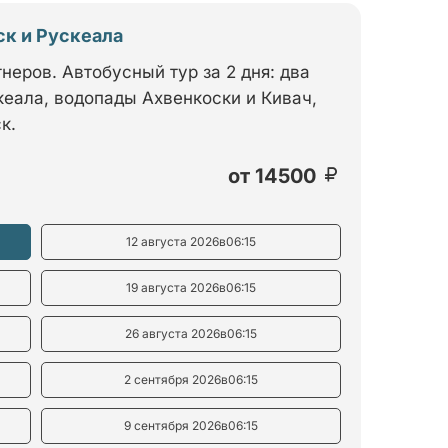
ск и Рускеала
неров. Автобусный тур за 2 дня: два
кеала, водопады Ахвенкоски и Кивач,
к.
от
14500
12 августа 2026
в
06:15
19 августа 2026
в
06:15
26 августа 2026
в
06:15
2 сентября 2026
в
06:15
9 сентября 2026
в
06:15