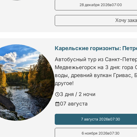
28 декабря 2026
в
07:00
Хочу зак
Карельские горизонты: Пет
Автобусный тур из Санкт-Петер
Медвежьегорск на 3 дня: гора
воды, древний вулкан Гривас,
другое!
3 дня / 2 ночи
07 августа
7 августа 2026
в
07:30
6 ноября 2026
в
07:30