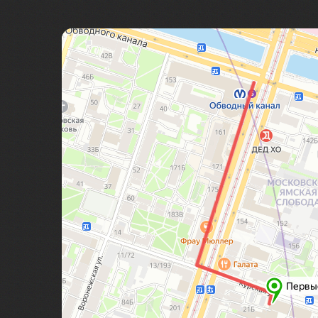
Байкал
Байконур
Баку
Бали
Балтийск
Бангкок
Баскунчак
Бахчисарай
Башкирия
Бежецк
Бежецк
Беларусь
Белград
Беловежская пуща