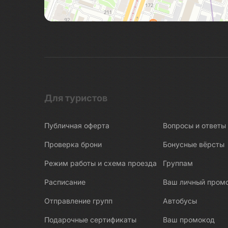
Беломорские петроглифы
Беломорско-Балтийский канал
Белые Мосты
Берново
Битва за Ленинград
Бишкек
Бобруйск
Для туристов
Боголюбово
Публичная оферта
Вопросы и ответы
Богословка
Богота
Проверка брони
Бонусные вёрсты
Бодрум
Режим работы и схема проезда
Группам
Бокситогорск
Расписание
Ваш личный пром
Болгар
Отправление групп
Автобусы
Бологое
Подарочные сертификаты
Ваш промокод
Болото Ельня