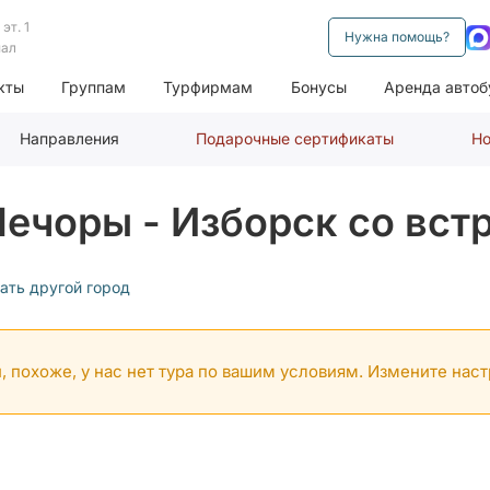
эт. 1
Нужна помощь?
нал
кты
Группам
Турфирмам
Бонусы
Аренда автоб
Направления
Подарочные сертификаты
Но
 Печоры - Изборск со вст
ать другой город
, похоже, у нас нет тура по вашим условиям. Измените нас