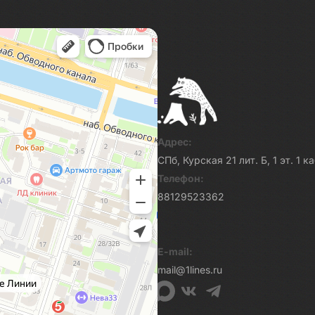
Адрес:
СПб, Курская 21 лит. Б, 1 эт. 1 
Телефон:
88129523362
E-mail:
mail@1lines.ru