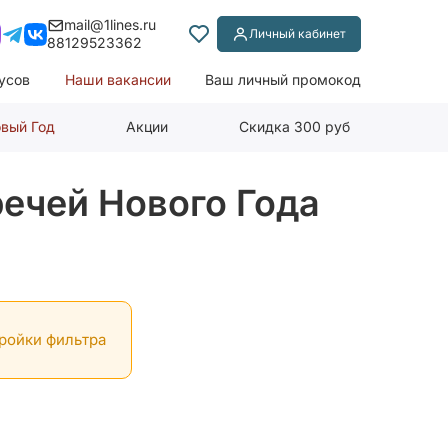
mail@1lines.ru
Личный кабинет
88129523362
усов
Наши вакансии
Ваш личный промокод
вый Год
Акции
Скидка 300 руб
речей Нового Года
тройки фильтра