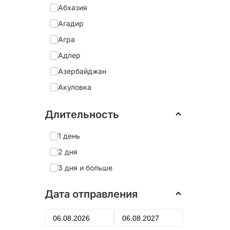
Абхазия
Агадир
Агра
Адлер
Азербайджан
Акуловка
Александрия
Длительность
Александро-Невская Лавра
Александров
1 день
Александровский дворец
2 дня
Алеховщина
3 дня и больше
Алматы
Дата отправления
Алтай
Алушта