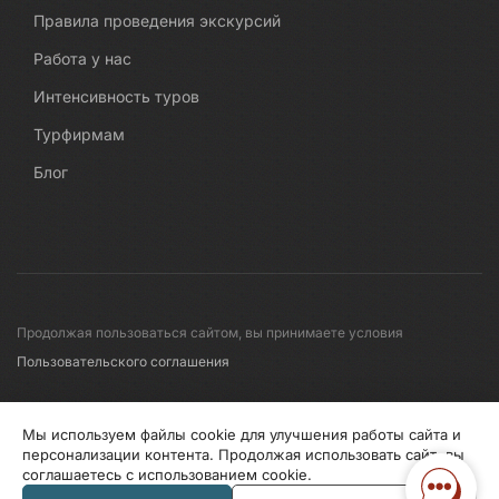
Правила проведения экскурсий
Работа у нас
Интенсивность туров
Турфирмам
Блог
Продолжая пользоваться сайтом, вы принимаете условия
Пользовательского соглашения
© 2008-2026 Первые линии
Мы используем файлы cookie для улучшения работы сайта и
персонализации контента. Продолжая использовать сайт, вы
соглашаетесь с использованием cookie.
Информация по исп. cookies
Правила обработки перс.данных