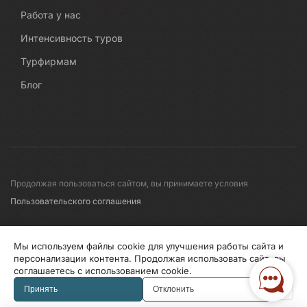
Работа у нас
Интенсивность туров
Турфирмам
Блог
Продолжая пользоваться сайтом, вы принимаете условия
Пользовательского соглашения
© 2008-2026 Первые линии
Мы используем файлы cookie для улучшения работы сайта и
персонализации контента. Продолжая использовать сайт, вы
соглашаетесь с использованием cookie.
Информация по исп. cookies
Правила обработки перс.данных
Принять
Отклонить