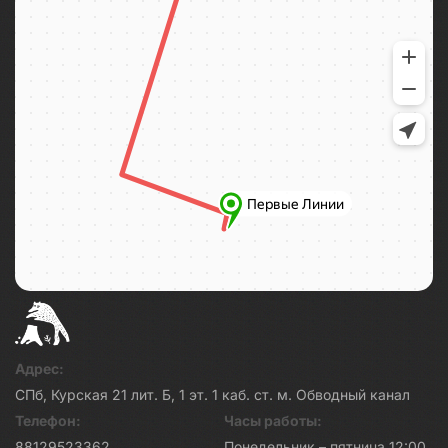
Адрес:
СПб, Курская 21 лит. Б, 1 эт. 1 каб. ст. м. Обводный канал
Телефон:
Часы работы:
88129523362
Понедельник – пятница 12:00