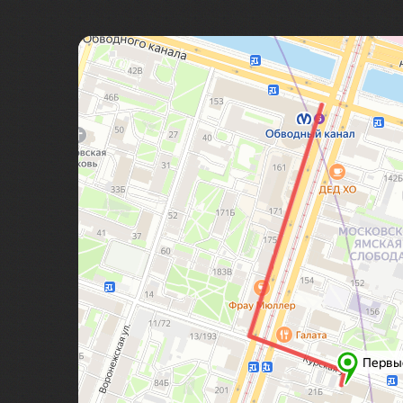
Байкал
Байконур
Баку
Бали
Балтийск
Бангкок
Баскунчак
Бахчисарай
Башкирия
Бежецк
Бежецк
Беларусь
Белград
Беловежская пуща