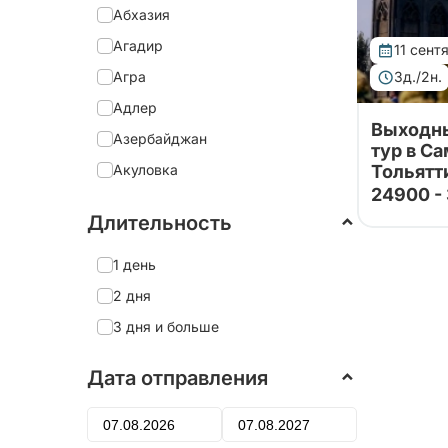
Абхазия
Агадир
11 сент
Агра
3д./2н.
Адлер
Выходны
Азербайджан
тур в С
Акуловка
Тольятт
24900 -
Тур орган
Александрия
принимаю
Длительность
Александро-Невская Лавра
Трехднев
с посеще
Александров
1 день
Жигулёвск
АВТОВАЗа 
Александровский дворец
2 дня
Алеховщина
3 дня и больше
Алматы
Дата отправления
Алтай
Алушта