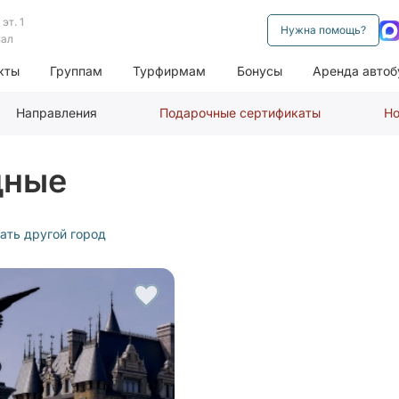
эт. 1
Нужна помощь?
нал
кты
Группам
Турфирмам
Бонусы
Аренда автоб
Направления
Подарочные сертификаты
Но
дные
ать другой город