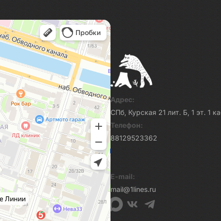
Адрес:
СПб, Курская 21 лит. Б, 1 эт. 1 
Телефон:
88129523362
E-mail:
mail@1lines.ru