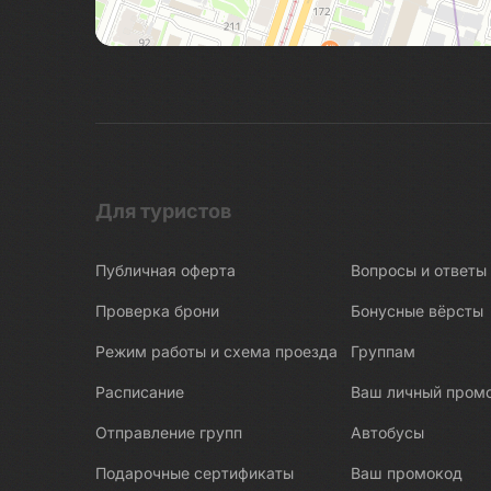
Беломорские петроглифы
Беломорско-Балтийский канал
Белые Мосты
Берново
Битва за Ленинград
Бишкек
Бобруйск
Для туристов
Боголюбово
Публичная оферта
Вопросы и ответы
Богословка
Богота
Проверка брони
Бонусные вёрсты
Бодрум
Режим работы и схема проезда
Группам
Бокситогорск
Расписание
Ваш личный пром
Болгар
Отправление групп
Автобусы
Бологое
Подарочные сертификаты
Ваш промокод
Болото Ельня