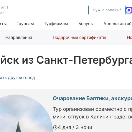
эт. 1
Нужна помощь?
нал
кты
Группам
Турфирмам
Бонусы
Аренда автоб
Направления
Подарочные сертификаты
Но
йск из Санкт-Петербург
ать другой город
Очарование Балтики, экскурс
Тур организован совместно с 
мини-отпуск в Калининграде: в
4 дня / 3 ночи