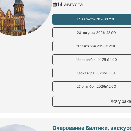
14 августа
14 августа 2026
в
12:00
28 августа 2026
в
12:00
11 сентября 2026
в
12:00
25 сентября 2026
в
12:00
9 октября 2026
в
12:00
23 октября 2026
в
12:00
Хочу зак
Очарование Балтики, экскурс