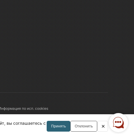
Информация по исп. cookies
Правила обработки перс.данных
йт, вы соглашаетесь с
Принять
Отклонить