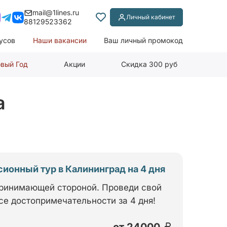
mail@1lines.ru
Личный кабинет
88129523362
усов
Наши вакансии
Ваш личный промокод
вый Год
Акции
Скидка 300 руб
а
ионный тур в Калининград на 4 дня
принимающей стороной. Проведи свой
се достопримечательности за 4 дня!
от
24000