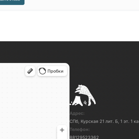
Адрес:
СПб, Курская 21 лит. Б, 1 эт. 1 
Телефон:
88129523362