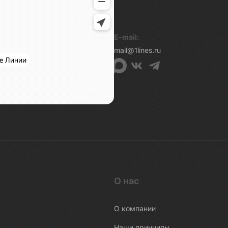
E-mail:
mail@1lines.ru
О нас
О компании
Наши принципы