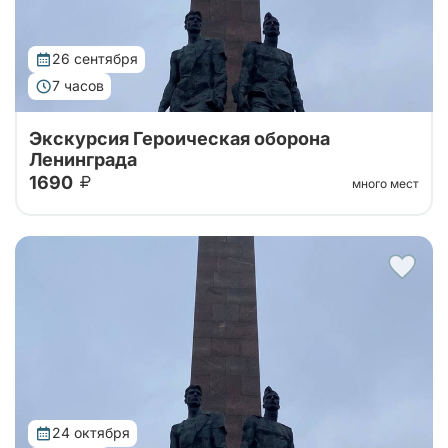
26 сентября
7 часов
Экскурсия Героическая оборона
Ленинграда
1690
много мест
Маршрут экскурсии пролегает по местам боевой
славы, от Нарвских ворот до Приморского
мемориала, Красного Села и Гостилиц
24 октября