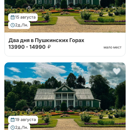
15 августа
2д./1н.
Два дня в Пушкинских Горах
13990 - 14990
мало мест
Автобусный тур в Пушкинские горы на 2 дня из
Санкт-Петербурга. Погружение в атмосферу
усадеб, парков и знаковых мест, связанных с
жизнью и творчеством Александра Сергееви...
19 августа
2д./1н.