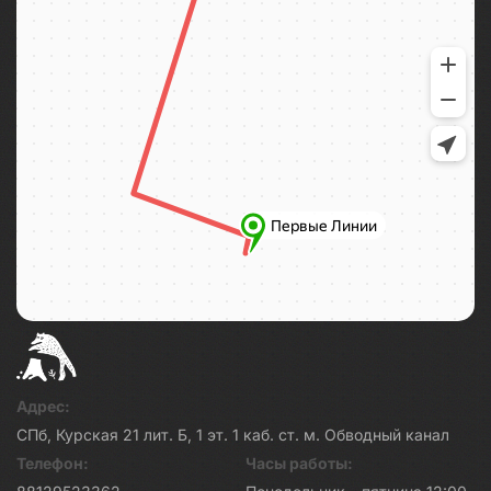
Адрес:
СПб, Курская 21 лит. Б, 1 эт. 1 каб. ст. м. Обводный канал
Телефон:
Часы работы: