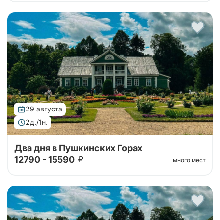
Автобусный тур в Пушкинские горы на 2 дня из
Санкт-Петербурга. Погружение в атмосферу
усадеб, парков и знаковых мест, связанных с
жизнью и творчеством Александра Сергееви...
29 августа
2д./1н.
Два дня в Пушкинских Горах
12790 - 15590
много мест
Автобусный тур в Пушкинские горы на 2 дня из
Санкт-Петербурга. Погружение в атмосферу
усадеб, парков и знаковых мест, связанных с