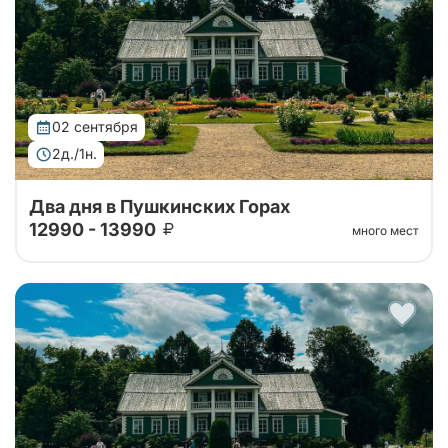
жизнью и творчеством Александра Сергееви...
02 сентября
2д./1н.
Два дня в Пушкинских Горах
12990 - 13990
много мест
Автобусный тур в Пушкинские горы на 2 дня из
Санкт-Петербурга. Погружение в атмосферу
усадеб, парков и знаковых мест, связанных с
жизнью и творчеством Александра Сергееви...