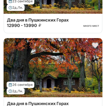
23 сентября
2д./1н.
Два дня в Пушкинских Горах
12990 - 13990
много мест
Автобусный тур в Пушкинские горы на 2 дня из
Санкт-Петербурга. Погружение в атмосферу
усадеб, парков и знаковых мест, связанных с
жизнью и творчеством Александра Сергееви...
26 сентября
2д./1н.
Два дня в Пушкинских Горах