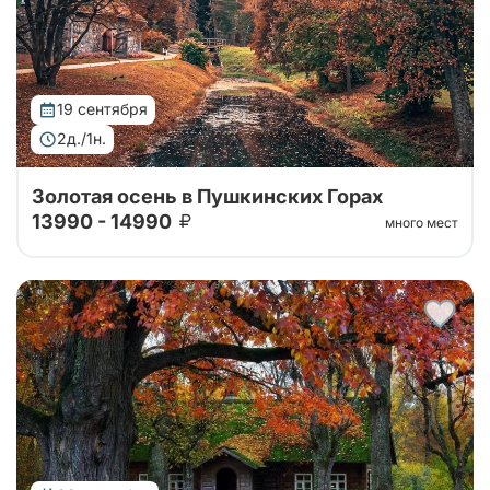
19 сентября
2д./1н.
Золотая осень в Пушкинских Горах
13990 - 14990
много мест
Автобусный тур в Пушкинские горы на 2 дня из
Санкт-Петербурга. Погружение в атмосферу
усадеб, парков и знаковых мест, связанных с
жизнью и творчеством Александра Сергееви...