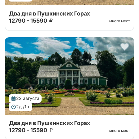
Два дня в Пушкинских Горах
12790 - 15590
много мест
Автобусный тур в Пушкинские горы на 2 дня из
Санкт-Петербурга. Погружение в атмосферу
усадеб, парков и знаковых мест, связанных с
жизнью и творчеством Александра Сергееви...
22 августа
2д./1н.
Два дня в Пушкинских Горах
12790 - 15590
много мест