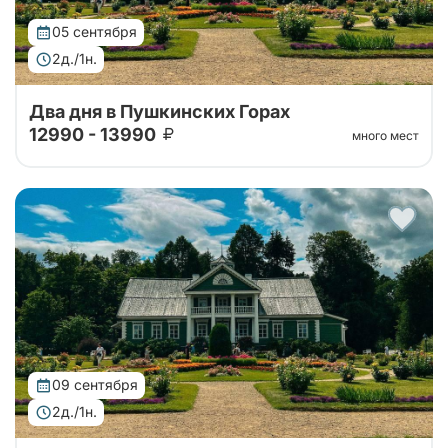
05 сентября
2д./1н.
Два дня в Пушкинских Горах
12990 - 13990
много мест
Автобусный тур в Пушкинские горы на 2 дня из
Санкт-Петербурга. Погружение в атмосферу
усадеб, парков и знаковых мест, связанных с
жизнью и творчеством Александра Сергееви...
09 сентября
2д./1н.