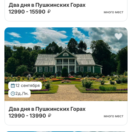
Два дня в Пушкинских Горах
12990 - 15590
много мест
Автобусный тур в Пушкинские горы на 2 дня из
Санкт-Петербурга. Погружение в атмосферу
усадеб, парков и знаковых мест, связанных с
жизнью и творчеством Александра Сергееви...
12 сентября
2д./1н.
Два дня в Пушкинских Горах
12990 - 13990
много мест