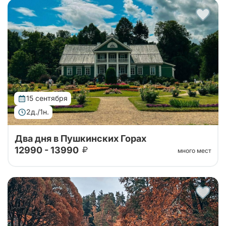
Автобусный тур в Пушкинские горы на 2 дня из
Санкт-Петербурга. Погружение в атмосферу
усадеб, парков и знаковых мест, связанных с
жизнью и творчеством Александра Сергееви...
15 сентября
2д./1н.
Два дня в Пушкинских Горах
12990 - 13990
много мест
Автобусный тур в Пушкинские горы на 2 дня из
Санкт-Петербурга. Погружение в атмосферу
усадеб, парков и знаковых мест, связанных с
жизнью и творчеством Александра Сергееви...