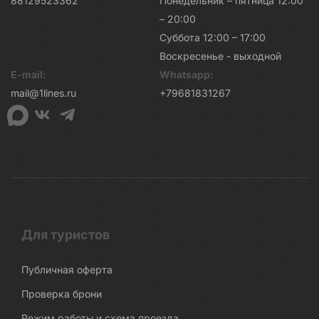
88129523362
Понедельник – пятница 12:00
– 20:00
Суббота 12:00 – 17:00
Воскресенье - выходной
E-mail:
Whatsapp:
mail@1lines.ru
+79681831267
Для туристов
Публичная оферта
Проверка брони
Режим работы и схема проезда