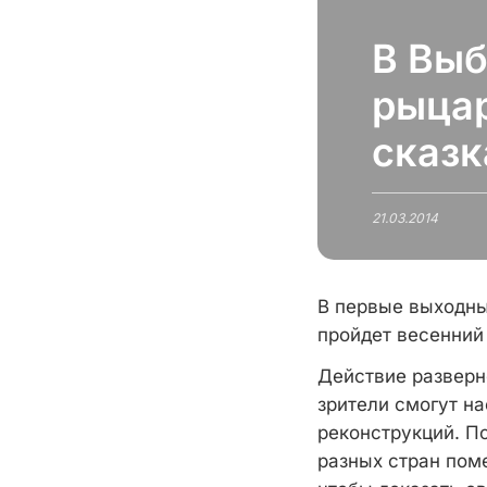
В Выб
рыцар
сказк
21.03.2014
В первые выходны
пройдет весенний
Действие разверн
зрители смогут н
реконструкций. П
разных стран пом