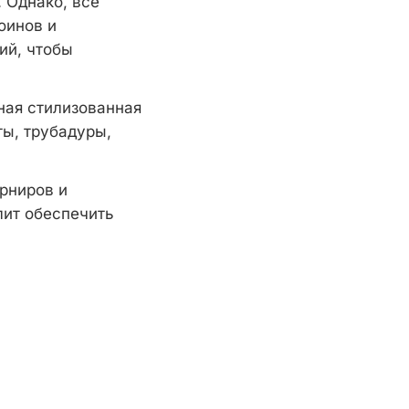
 Однако, все
оинов и
ий, чтобы
ная стилизованная
ты, трубадуры,
рниров и
лит обеспечить