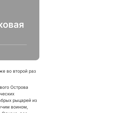
ковая
же во второй раз
ового Острова
ических
абрых рыцарей из
учим воином,