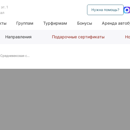
эт. 1
Нужна помощь?
нал
кты
Группам
Турфирмам
Бонусы
Аренда автоб
Направления
Подарочные сертификаты
Но
Средневековая с...