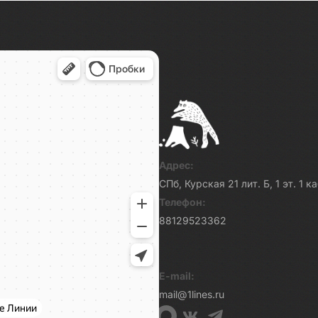
Адрес:
СПб, Курская 21 лит. Б, 1 эт. 1 
Телефон:
88129523362
E-mail:
mail@1lines.ru