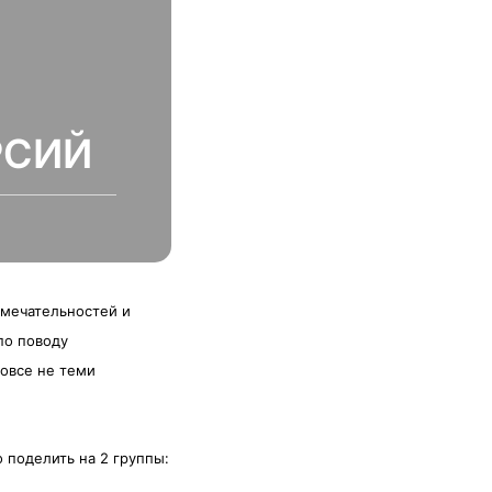
РСИЙ
имечательностей и
по поводу
вовсе не теми
 поделить на 2 группы: