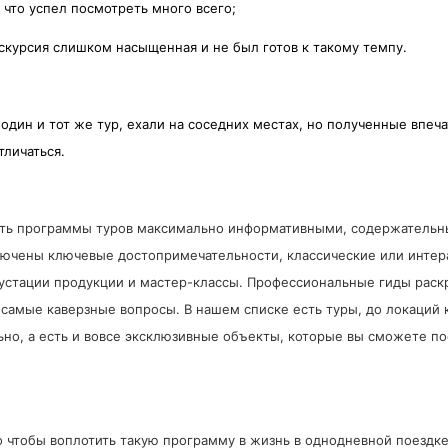
, что успел посмотреть много всего;
экскурсия слишком насыщенная и не был готов к такому темпу.
один и тот же тур, ехали на соседних местах, но полученные впеча
тличаться.
ять программы туров максимально информативными, содержательн
лючены ключевые достопримечательности, классические или интер
устации продукции и мастер-классы. Профессиональные гиды раск
а самые каверзные вопросы. В нашем списке есть туры, до локаций
ьно, а есть и вовсе эксклюзивные объекты, которые вы сможете по
о чтобы воплотить такую программу в жизнь в однодневной поездке,