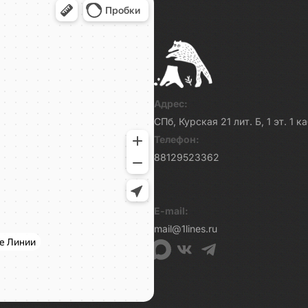
Адрес:
СПб, Курская 21 лит. Б, 1 эт. 1 
Телефон:
88129523362
E-mail:
mail@1lines.ru