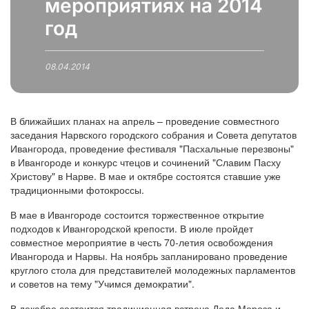
мероприятиях на 2014
год
08.04.2014
В ближайших планах на апрель – проведение совместного
заседания Нарвского городского собрания и Совета депутатов
Ивангорода, проведение фестиваля "Пасхальные перезвоны"
в Ивангороде и конкурс чтецов и сочинений "Славим Пасху
Христову" в Нарве. В мае и октябре состоятся ставшие уже
традиционными фотокроссы.
В мае в Ивангороде состоится торжественное открытие
подходов к Ивангородской крепости. В июле пройдет
совместное мероприятие в честь 70-летия освобождения
Ивангорода и Нарвы. На ноябрь запланировано проведение
круглого стола для представителей молодежных парламентов
и советов на тему "Учимся демократии".
В декабре состоится традиционная встреча Деда Мороза и