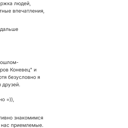
ержка людей,
ятные впечатления,
 дальше
рошлом-
тров Коневец" и
отя безусловно я
 друзей.
о =)),
ктивно знакомимся
 нас приемлемые.