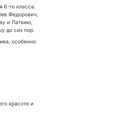
я 6-го класса.
Лев Федорович,
ву и Латвию,
у до сих пор.
ива, особенно
его красоте и