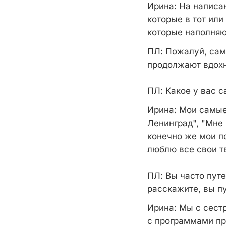
Ирина
: На напис
которые в тот или
которые наполняю
ПЛ
: Пожалуй, са
продолжают вдохн
ПЛ
: Какое у вас
Ирина
: Мои самы
Ленинград", "Мне 
конечно же мои п
люблю все свои тв
ПЛ
: Вы часто пут
расскажите, вы п
Ирина
: Мы с сест
с программами пр