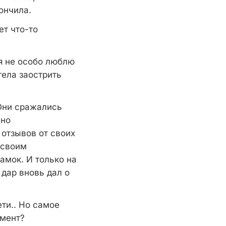
ончила.
ет что-то
 я не особо люблю
тела заострить
"Они сражались
ено
 отзывов от своих
 своим
амок. И только на
 дар вновь дал о
ети.. Но самое
омент?