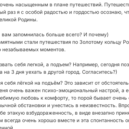
очень насыщенным в плане путешествий. Путешест
ый раз я с особой радостью и гордостью осознаю, ч
еликой Родины.
а вам запомнилась больше всего? И почему)
мятными стали путешествия по Золотому кольцу Ро
о незабываемых моментов.
звать себя легкой, а подъем? Например, сегодня по
 на 3 дня уехать в другой город. Согласитесь?)
 я себя лёгкой на подъём? Это зависит от обстоятель
меня очень важен психо-эмоциональный настрой, а е
ебимую любовь к комфорту, то порой бывает очень
вычной обстановки и унестись в неизвестность. Впро
ебе этакую взбудораженность, в виде внезапно прин
ам всегда очень хорошо вместе и эта спонтанность 
енной.