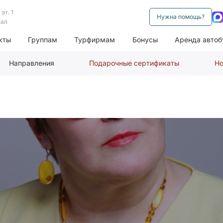
эт. 1
Нужна помощь?
нал
кты
Группам
Турфирмам
Бонусы
Аренда автоб
Направления
Подарочные сертификаты
Но