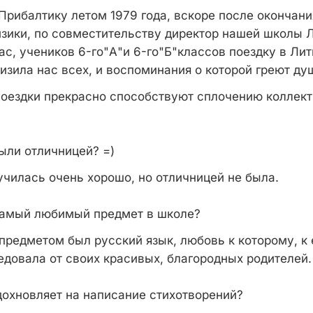
 Прибалтику летом 1979 года, вскоре после окончани
зики, по совместительству директор нашей школы 
ас, учеников 6-го"А"и 6-го"Б"классов поездку в Лит
изила нас всех, и воспоминания о которой греют душ
поездки прекрасно способствуют сплочению коллект
были отличницей? =)
 училась очень хорошо, но отличницей не была.
 самый любимый предмет в школе?
редметом был русский язык, любовь к которому, к 
едовала от своих красивых, благородных родителей.
дохновляет на написание стихотворений?