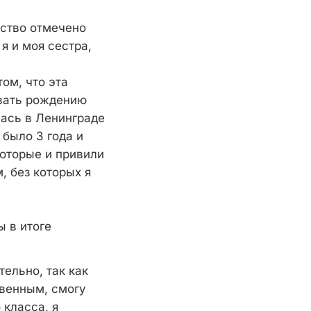
ество отмечено
я и моя сестра,
том, что эта
овать рождению
лась в Ленинграде
 было 3 года и
оторые и привили
, без которых я
ы в итоге
ельно, так как
твенным, смогу
 класса, я