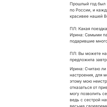
Прошлый год был 
по России, и кажд
красивее нашей В
ПЛ
: Какая поездк
Ирина: Самыми па
подарившие мног
ПЛ
: Вы можете на
предложила завтра
Ирина
: Считаю ли
настроения, для 
этому мою неистр
отказаться от при
могу позволить с
ведь с сестрой н
весьма своеврем