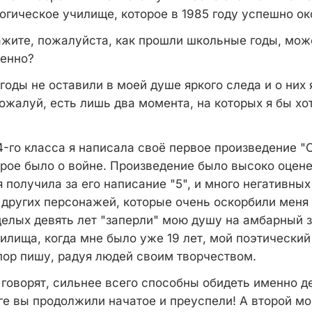
огическое училище, которое в 1985 году успешно ок
ажите, пожалуйста, как прошли школьные годы, мож
бенно?
годы не оставили в моей душе яркого следа и о них
ожалуй, есть лишь два момента, на которых я бы хо
4-го класса я написала своё первое произведение 
орое было о войне. Произведение было высоко оцен
 получила за его написание "5", и много негативных
 других персонажей, которые очень оскорбили меня
целых девять лет "заперли" мою душу на амбарный з
илища, когда мне было уже 19 лет, мой поэтический
 пор пишу, радуя людей своим творчеством.
я говорят, сильнее всего способны обидеть именно д
оге вы продолжили начатое и преуспели! А второй м