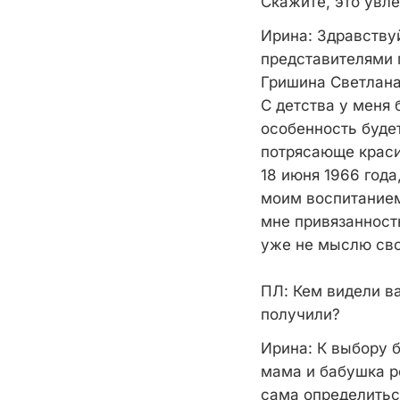
Скажите, это увле
Ирина:
Здравствуй
представителями 
Гришина Светлана
С детства у меня 
особенность буде
потрясающе краси
18 июня 1966 года
моим воспитанием
мне привязанност
уже не мыслю сво
ПЛ:
Кем видели ва
получили?
Ирина
: К выбору 
мама и бабушка р
сама определиться