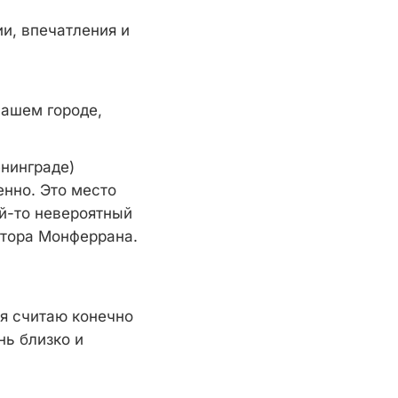
ии, впечатления и
нашем городе,
нинграде)
нно. Это место
ой-то невероятный
ктора Монферрана.
 я считаю конечно
нь близко и