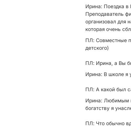
Ирина
: Поездка в
Преподаватель фи
организовал для н
которая очень сбл
ПЛ
: Совместные 
детского)
ПЛ
: Ирина, а Вы 
Ирина
: В школе я
ПЛ
: А какой был
Ирина
: Любимым п
богатству я унасл
ПЛ
: Что обычно в