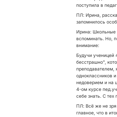
поступила в педаг
ПЛ
: Ирина, расск
запомнилось осо
Ирина
: Школьные 
вспоминать. Но, п
внимание:
Будучи ученицей 
бесстрашно", кот
преподавателем, я
одноклассников и
недоверием и на 
4-ом курсе пед.уч
себе знать. С тех
ПЛ
: Всё же не зр
главное, что в ит