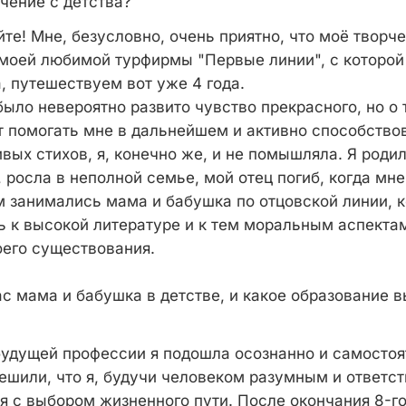
чение с детства?
те! Мне, безусловно, очень приятно, что моё творч
моей любимой турфирмы "Первые линии", с которой 
, путешествуем вот уже 4 года.
было невероятно развито чувство прекрасного, но о 
т помогать мне в дальнейшем и активно способств
вых стихов, я, конечно же, и не помышляла. Я роди
, росла в неполной семье, мой отец погиб, когда мне
 занимались мама и бабушка по отцовской линии, к
ь к высокой литературе и к тем моральным аспектам
его существования.
с мама и бабушка в детстве, и какое образование в
будущей профессии я подошла осознанно и самостоят
ешили, что я, будучи человеком разумным и ответс
 с выбором жизненного пути. После окончания 8-го