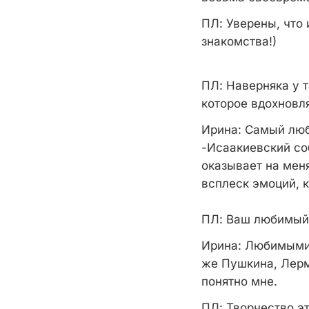
ПЛ
: Уверены, что
знакомства!)
ПЛ: Наверняка у 
которое вдохновл
Ирина
: Самый лю
-Исаакиевский со
оказывает на мен
всплеск эмоций, 
ПЛ
: Ваш любимый
Ирина
: Любимыми 
же Пушкина, Лерм
понятно мне.
ПЛ
: Творчество э