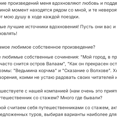
ание произведений меня вдохновляют любовь и подд
 иной момент находятся рядом со мной, и те неверо
т мою душу в ходе каждой поездки.
мые лучшие источники вдохновения! Пусть они вас и
овлять!
 самое любимое собственное произведение?
е любимые собственные сочинения: "Мой город, в п
часто снится остров Валаам", "Как он прекрасен ос
оэмы: "Ведьмина корчма" и "Сказание о Волхове". Х
орения, коими не устаю радовать своих читателей и
ешествуете с нашей компанией (нам очень это приятн
утешественник со стажем? Много где бывали?
рой считаем себя путешественниками со стажем, а
едложенных туров, выбирая варианты наиболее для