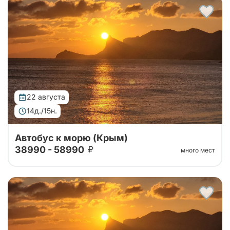
Тур организован совместно с принимающей
стороной. Едем в Крым на двухэтажном автобусе
без экскурсионной программы!
22 августа
14д./15н.
Автобус к морю (Крым)
38990 - 58990
много мест
Тур организован совместно с принимающей
стороной. Едем в Крым на двухэтажном автобусе
без экскурсионной программы!