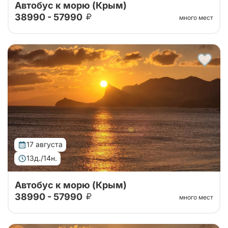
Автобус к морю (Крым)
38990 - 57990
много мест
Тур организован совместно с принимающей
стороной. Едем в Крым на двухэтажном автобусе
без экскурсионной программы!
17 августа
13д./14н.
Автобус к морю (Крым)
38990 - 57990
много мест