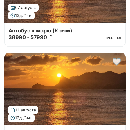
07 августа
13д./14н.
Автобус к морю (Крым)
38990 - 57990
мест нет
Тур организован совместно с принимающей
стороной. Едем в Крым на двухэтажном автобусе
без экскурсионной программы!
12 августа
13д./14н.