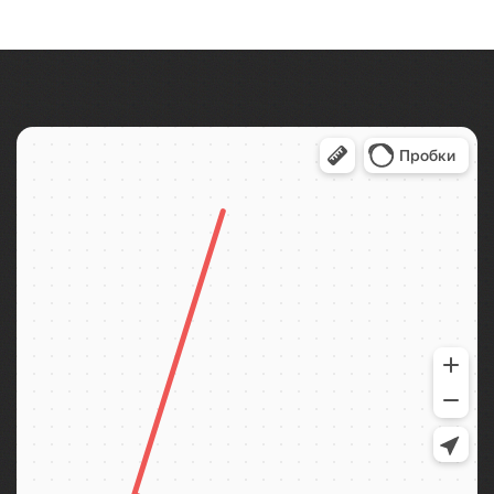
Тур организован совместно с принимающей
стороной. Едем в Крым на двухэтажном автобусе
без экскурсионной программы!