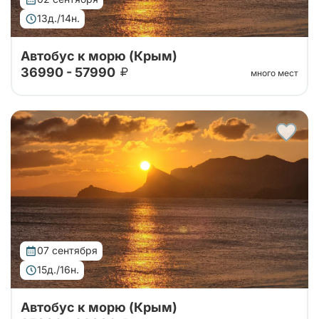
13д./14н.
Автобус к морю (Крым)
36990 - 57990
много мест
Тур организован совместно с принимающей
стороной. Едем в Крым на двухэтажном автобусе
без экскурсионной программы!
07 сентября
15д./16н.
Автобус к морю (Крым)