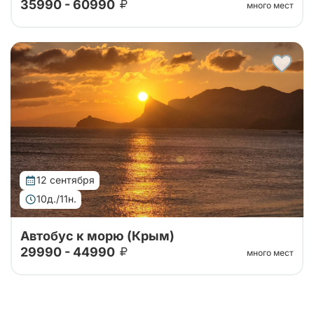
35990 - 60990
много мест
Тур организован совместно с принимающей
стороной. Едем в Крым на двухэтажном автобусе
без экскурсионной программы!
12 сентября
10д./11н.
Автобус к морю (Крым)
29990 - 44990
много мест