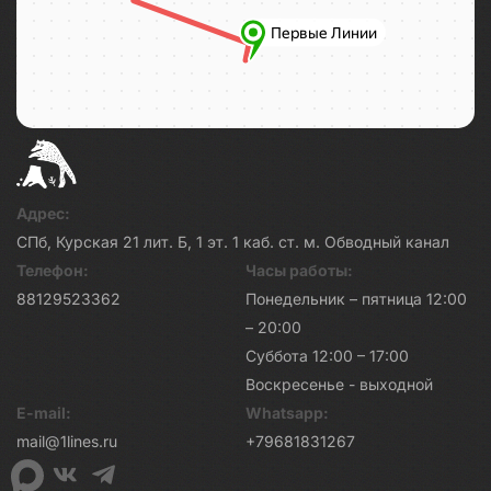
Адрес:
СПб, Курская 21 лит. Б, 1 эт. 1 каб. ст. м. Обводный канал
Телефон:
Часы работы:
88129523362
Понедельник – пятница 12:00
– 20:00
Суббота 12:00 – 17:00
Воскресенье - выходной
E-mail:
Whatsapp:
mail@1lines.ru
+79681831267