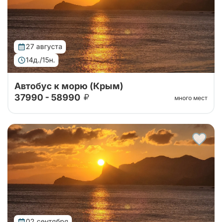
27 августа
14д./15н.
Автобус к морю (Крым)
37990 - 58990
много мест
Тур организован совместно с принимающей
стороной. Едем в Крым на двухэтажном автобусе
без экскурсионной программы!
02 сентября