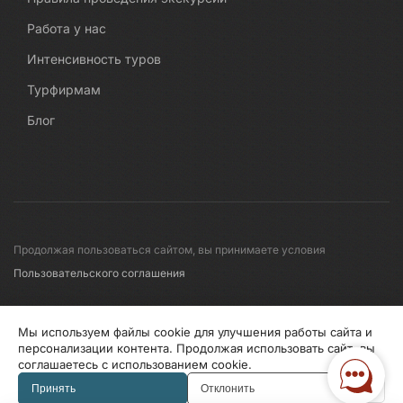
Работа у нас
Интенсивность туров
Турфирмам
Блог
Продолжая пользоваться сайтом, вы принимаете условия
Пользовательского соглашения
© 2008-2026 Первые линии
Мы используем файлы cookie для улучшения работы сайта и
персонализации контента. Продолжая использовать сайт, вы
соглашаетесь с использованием cookie.
Информация по исп. cookies
Правила обработки перс.данных
Принять
Отклонить