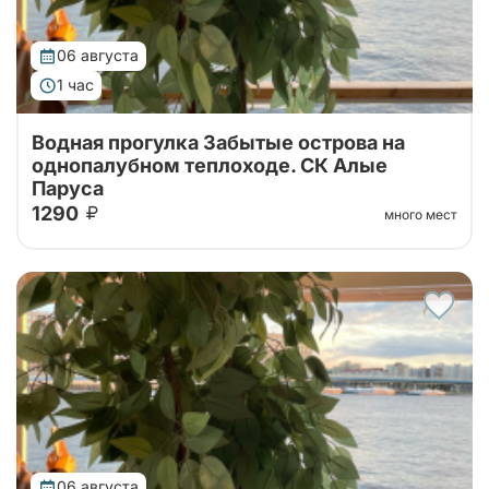
06 августа
1 час
Водная прогулка Забытые острова на
однопалубном теплоходе. СК Алые
Паруса
1290
много мест
Водная экскурсия по островам дельты Невы на
теплоходе
06 августа