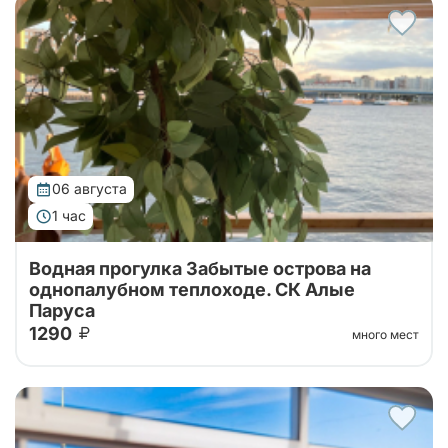
Прогулки по рекам и каналам Санкт‑Петербурга со
скидкой!
06 августа
1 час
Водная прогулка Забытые острова на
однопалубном теплоходе. СК Алые
Паруса
1290
много мест
Водная экскурсия по островам дельты Невы на
теплоходе