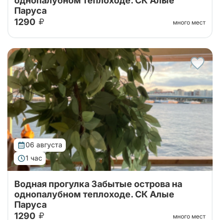
однопалубном теплоходе. СК Алые
Паруса
1290
много мест
Водная экскурсия по островам дельты Невы на
теплоходе
06 августа
1 час
Водная прогулка Забытые острова на
однопалубном теплоходе. СК Алые
Паруса
1290
много мест