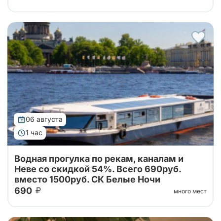
Водная экскурсия по островам дельты Невы на
теплоходе
06 августа
1 час
Водная прогулка по рекам, каналам и
Неве со скидкой 54%. Всего 690руб.
вместо 1500руб. СК Белые Ночи
690
много мест