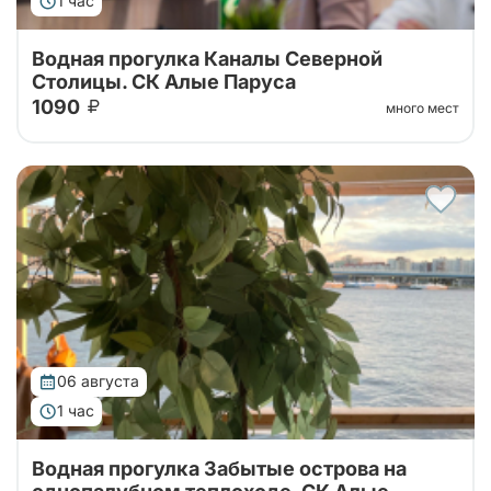
1 час
Водная прогулка Каналы Северной
Столицы. СК Алые Паруса
1090
много мест
Водная прогулка по рекам и каналам Петербурга.
Самый популярный маршрут Нева – Фонтанка –
Крюков канал – Мойка – Зимняя канавка – Нева
06 августа
1 час
Водная прогулка Забытые острова на