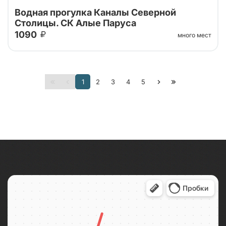
Водная прогулка Каналы Северной
Столицы. СК Алые Паруса
1090
много мест
Водная прогулка по рекам и каналам Петербурга.
1
2
3
4
5
Самый популярный маршрут Нева – Фонтанка –
Крюков канал – Мойка – Зимняя канавка – Нева