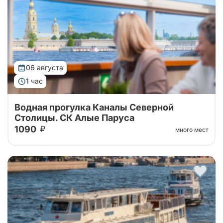
06 августа
1 час
Водная прогулка Каналы Северной
Столицы. СК Алые Паруса
1090
много мест
Водная прогулка по рекам и каналам Петербурга.
Самый популярный маршрут Нева – Фонтанка –
Крюков канал – Мойка – Зимняя канавка – Нева