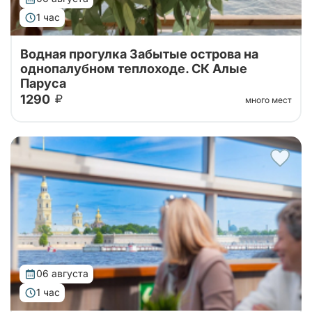
1 час
Водная прогулка Забытые острова на
однопалубном теплоходе. СК Алые
Паруса
1290
много мест
Водная экскурсия по островам дельты Невы на
теплоходе
06 августа
1 час