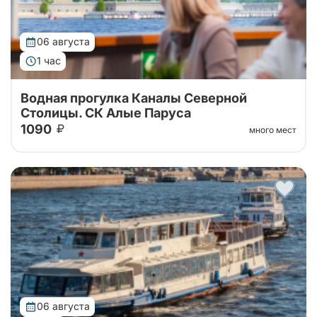
06 августа
1 час
Водная прогулка Каналы Северной
Столицы. СК Алые Паруса
1090
много мест
Водная прогулка по рекам и каналам Петербурга.
Самый популярный маршрут Нева – Фонтанка –
Крюков канал – Мойка – Зимняя канавка – Нева
06 августа