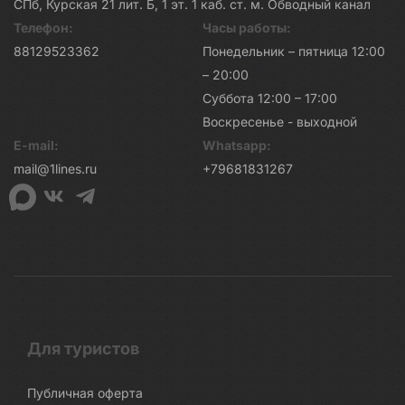
СПб, Курская 21 лит. Б, 1 эт. 1 каб. ст. м. Обводный канал
Телефон:
Часы работы:
88129523362
Понедельник – пятница 12:00
– 20:00
Суббота 12:00 – 17:00
Воскресенье - выходной
E-mail:
Whatsapp:
mail@1lines.ru
+79681831267
Для туристов
Публичная оферта