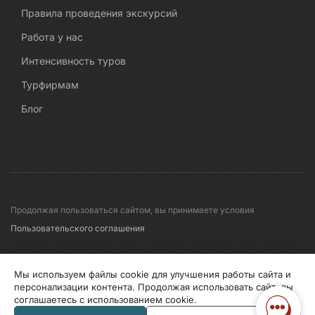
Правила проведения экскурсий
Работа у нас
Интенсивность туров
Турфирмам
Блог
Продолжая пользоваться сайтом, вы принимаете условия
Пользовательского соглашения
© 2008-2026 Первые линии
Мы используем файлы cookie для улучшения работы сайта и
персонализации контента. Продолжая использовать сайт, вы
соглашаетесь с использованием cookie.
Информация по исп. cookies
Правила обработки перс.данных