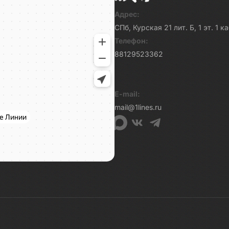
Адрес:
СПб, Курская 21 лит. Б, 1 эт. 1 
Телефон:
88129523362
E-mail:
mail@1lines.ru