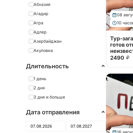
Абхазия
Агадир
08 авгу
Агра
10 часо
Адлер
Тур-зага
Азербайджан
готов от
Акуловка
неизвес
2490
Хочется в
Александрия
выходных 
Длительность
Александро-Невская Лавра
ясно, куд
данный ту
Александров
1 день
сообщим,
отправимс
Александровский дворец
2 дня
Алеховщина
3 дня и больше
Алматы
Дата отправления
Алтай
Алушта
16 авгу