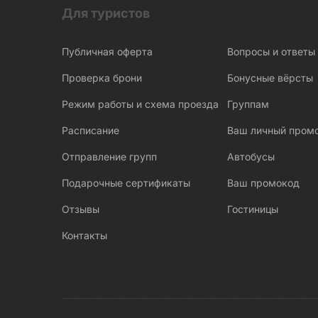
Великокняжеские дворцы
Для туристов
Великолепные женщины Санкт-
Петербурга
Публичная оферта
Вопросы и ответы
Вельск
Проверка брони
Бонусные вёрсты
Вепсский лес
Режим работы и схема проезда
Группам
Верхняя Пышма
Расписание
Ваш личный пром
Весьегонск
Вистино
Отправление групп
Автобусы
Витебск
Подарочные сертификаты
Ваш промокод
Владивосток
Отзывы
Гостиницы
Владикавказ
Контакты
Владимир
Водные прогулки
Волгоград
Волгоградская область