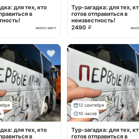
дка: для тех, кто
Тур-загадка: для тех, к
правиться в
готов отправиться в
тность!
неизвестность!
2490
много мест
мно
незапно вырваться на
Хочется внезапно вырваться
куда-нибудь, но не
выходных куда-нибудь, но не
а именно? Забронируйте
ясно, куда именно? Заброни
р, а мы накануне
данный тур, а мы накануне
 куда именно
сообщим, куда именно
я!
отправимся!
тября
12 сентября
в
10 часов
дка: для тех, кто
Тур-загадка: для тех, к
правиться в
готов отправиться в