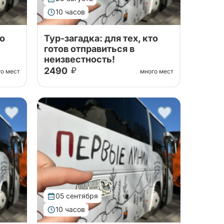
10 часов
то
Тур-загадка: для тех, кто
готов отправиться в
неизвестность!
2490
го мест
много мест
 на
Хочется внезапно вырваться на
выходных куда-нибудь, но не
руйте
ясно, куда именно? Забронируйте
данный тур, а мы накануне
сообщим, куда именно
отправимся!
05 сентября
10 часов