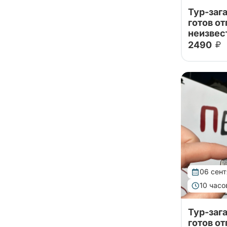
Байкал
Тур-зага
готов от
Байконур
неизвес
Баку
2490
Хочется в
Бали
выходных 
ясно, куд
Балтийск
данный ту
сообщим,
Бангкок
отправимс
Баскунчак
Бахчисарай
Башкирия
Бежецк
Бежецк
06 сен
Беларусь
10 часо
Белград
Тур-зага
Беловежская пуща
готов от