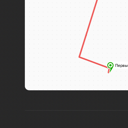
Боракай
Боровичи
Босния и Герцеговина
Бохоль
Браслав
Брест
В погоне за северным сиянием
Валаам
Валдай
Варанаси
Варзуга
Великая Китайская стена
Великие Луки
Великий Устюг