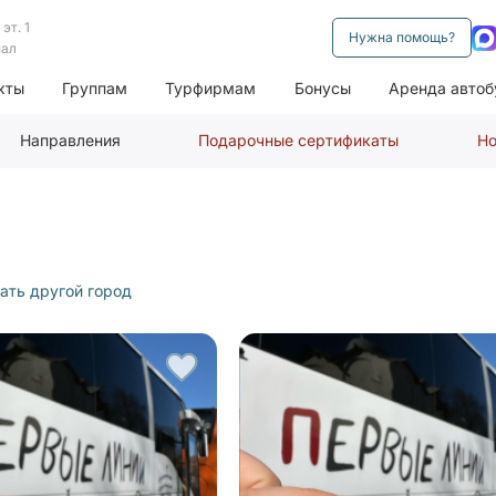
эт. 1
Нужна помощь?
нал
кты
Группам
Турфирмам
Бонусы
Аренда автоб
Направления
Подарочные сертификаты
Но
ать другой город