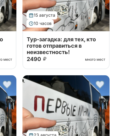
15 августа
10 часов
то
Тур-загадка: для тех, кто
готов отправиться в
неизвестность!
2490
го мест
много мест
 на
Хочется внезапно вырваться на
выходных куда-нибудь, но не
руйте
ясно, куда именно? Забронируйте
данный тур, а мы накануне
сообщим, куда именно
отправимся!
23 августа