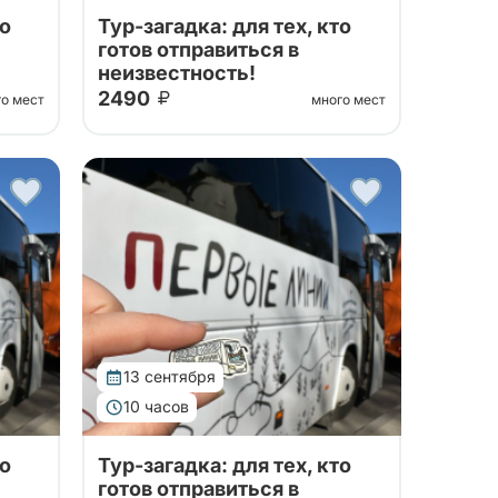
то
Тур-загадка: для тех, кто
готов отправиться в
неизвестность!
2490
го мест
много мест
 на
Хочется внезапно вырваться на
выходных куда-нибудь, но не
руйте
ясно, куда именно? Забронируйте
данный тур, а мы накануне
сообщим, куда именно
отправимся!
13 сентября
10 часов
то
Тур-загадка: для тех, кто
готов отправиться в