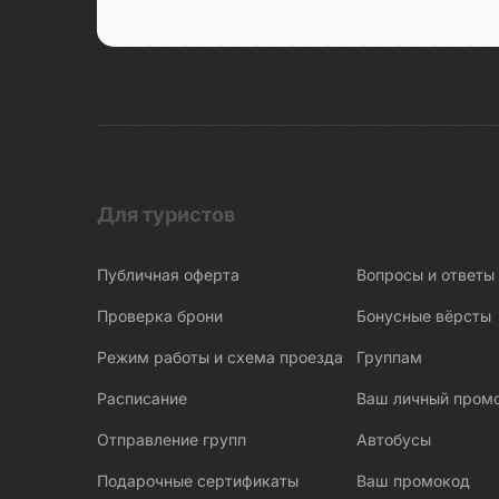
Беломорские петроглифы
Беломорско-Балтийский канал
Белые Мосты
Берново
Битва за Ленинград
Бишкек
Бобруйск
Для туристов
Боголюбово
Публичная оферта
Вопросы и ответы
Богословка
Богота
Проверка брони
Бонусные вёрсты
Бодрум
Режим работы и схема проезда
Группам
Бокситогорск
Расписание
Ваш личный пром
Болгар
Отправление групп
Автобусы
Бологое
Подарочные сертификаты
Ваш промокод
Болото Ельня