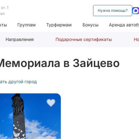
эт. 1
Нужна помощь?
нал
кты
Группам
Турфирмам
Бонусы
Аренда автоб
Направления
Подарочные сертификаты
Но
Мемориала в Зайцево
ать другой город