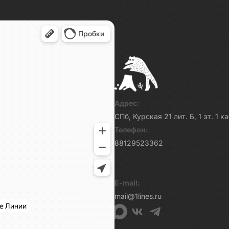
Адрес:
СПб, Курская 21 лит. Б, 1 эт. 1 
Телефон:
88129523362
E-mail:
mail@1lines.ru