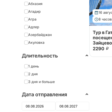
Абхазия
Агадир
16 авгу
Агра
8 часов
Адлер
Тур в Га
Азербайджан
посеще
Акуловка
Зайцево
Увидим На
2290
которые п
Александрия
снятия бл
Длительность
Александро-Невская Лавра
осмотрим
увидим М
Александров
1 день
посвящён
Александр
Александровский дворец
2 дня
Алеховщина
3 дня и больше
Алматы
Дата отправления
Алтай
Алушта