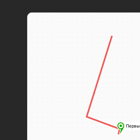
Байкал
Байконур
Баку
Бали
Балтийск
Бангкок
Баскунчак
Бахчисарай
Башкирия
Бежецк
Бежецк
Беларусь
Белград
Беловежская пуща