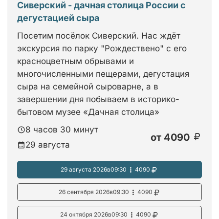
Сиверский - дачная столица России с
дегустацией сыра
Посетим посёлок Сиверский. Нас ждёт
экскурсия по парку "Рождествено" с его
красноцветным обрывами и
многочисленными пещерами, дегустация
сыра на семейной сыроварне, а в
завершении дня побываем в историко-
бытовом музее «Дачная столица»
8 часов 30 минут
от
4090
29 августа
29 августа 2026
в
09:30
4090
26 сентября 2026
в
09:30
4090
24 октября 2026
в
09:30
4090