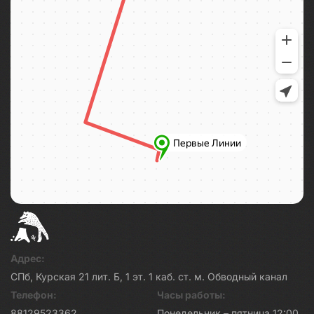
Адрес:
СПб, Курская 21 лит. Б, 1 эт. 1 каб. ст. м. Обводный канал
Телефон:
Часы работы:
88129523362
Понедельник – пятница 12:00