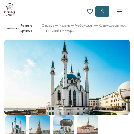
Речные
Самара — Казань — Чебоксары — Козьмодемьянск
Главная
круизы
— Нижний Новгор...