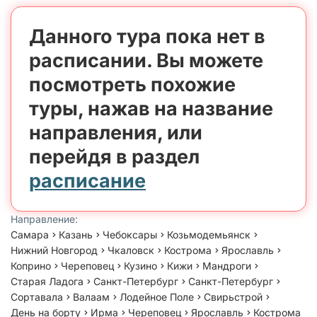
Данного тура пока нет в
расписании. Вы можете
посмотреть похожие
туры, нажав на название
направления, или
перейдя в раздел
расписание
Направление:
Самара
Казань
Чебоксары
Козьмодемьянск
Нижний Новгород
Чкаловск
Кострома
Ярославль
Коприно
Череповец
Кузино
Кижи
Мандроги
Старая Ладога
Санкт-Петербург
Санкт-Петербург
Сортавала
Валаам
Лодейное Поле
Свирьстрой
День на борту
Ирма
Череповец
Ярославль
Кострома