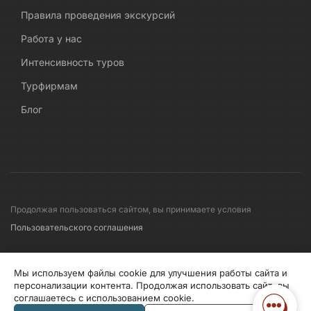
Правила проведения экскурсий
Работа у нас
Интенсивность туров
Турфирмам
Блог
Продолжая пользоваться сайтом, вы принимаете условия
Пользовательского соглашения
© 2008-2026 Первые линии
Мы используем файлы cookie для улучшения работы сайта и
персонализации контента. Продолжая использовать сайт, вы
соглашаетесь с использованием cookie.
Информация по исп. cookies
Правила обработки перс.данных