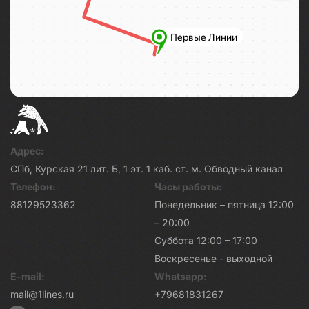
Адрес:
СПб, Курская 21 лит. Б, 1 эт. 1 каб. ст. м. Обводный канал
Телефон:
Часы работы:
88129523362
Понедельник – пятница 12:00
– 20:00
Суббота 12:00 – 17:00
Воскресенье - выходной
E-mail:
Whatsapp:
mail@1lines.ru
+79681831267