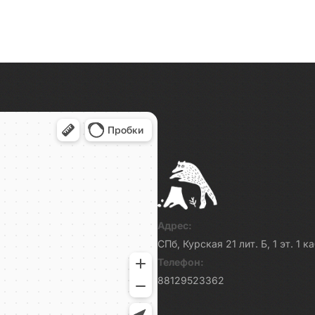
Адрес:
СПб, Курская 21 лит. Б, 1 эт. 1 
Телефон:
88129523362