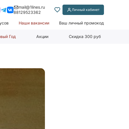
mail@1lines.ru
Личный кабинет
88129523362
усов
Наши вакансии
Ваш личный промокод
вый Год
Акции
Скидка 300 руб