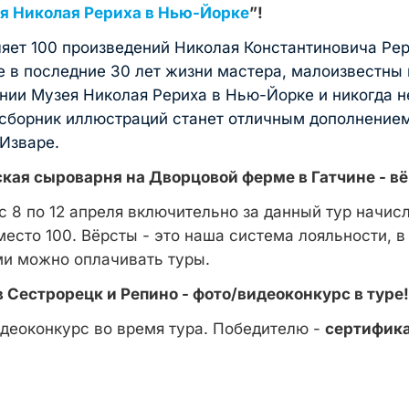
ея Николая Рериха в Нью-Йорке
”!
яет 100 произведений Николая Константиновича Рер
 в последние 30 лет жизни мастера, малоизвестны в
ании Музея Николая Рериха в Нью-Йорке и никогда н
 сборник иллюстраций станет отличным дополнением
 Изваре.
кая сыроварня на Дворцовой ферме в Гатчине
- вё
с 8 по 12 апреля включительно за данный тур начис
есто 100. Вёрсты - это наша система лояльности, в 
ами можно оплачивать туры.
в Сестрорецк и Репино
- фото/видеоконкурс в туре
идеоконкурс во время тура. Победителю -
сертифика