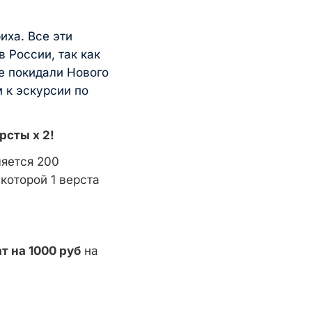
иха. Все эти
 России, так как
е покидали Нового
 к эскурсии по
рсты х 2!
ляется 200
которой 1 верста
!
т на 1000 руб
на