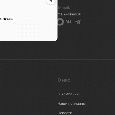
E-mail:
mail@1lines.ru
О нас
О компании
Наши принципы
Новости