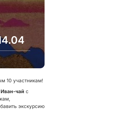
14.04
м 10 участникам!
й
Иван-чай
с
кам,
обавить экскурсию