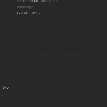
Воскресенье - выходной
Whatsapp:
+79681831267
Блог