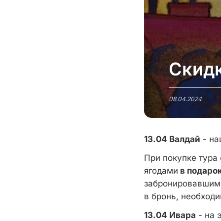
Скидк
08.04.2024
13.04
Валдай
- н
При покупке тура
ягодами
в подаро
забронировавшим 
в бронь, необход
13.04
Ивара
- на 