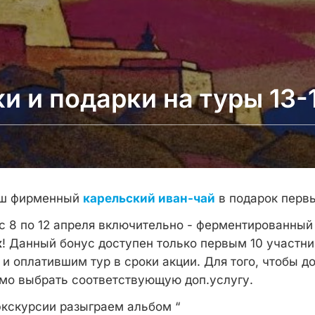
и и подарки на туры 13-
аш фирменный
карельский иван-чай
в подарок первы
 с 8 по 12 апреля включительно - ферментированны
к
! Данный бонус доступен только первым 10 участни
и оплатившим тур в сроки акции. Для того, чтобы д
имо выбрать соответствующую доп.услугу.
экскурсии разыграем альбом “