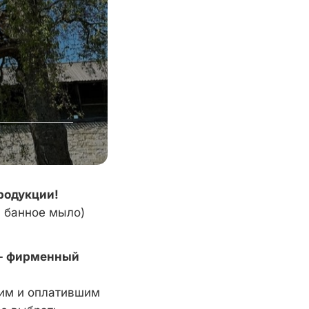
родукции!
 банное мыло)
- фирменный
шим и оплатившим