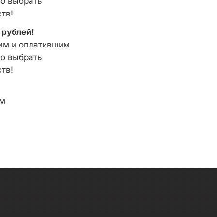
мо выбрать
тв!
 рублей!
шим и оплатившим
мо выбрать
тв!
ем