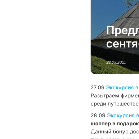
Предл
сентя
22.09.2025
27.09
Экскурсия в
Разыграем фирмен
среди путешестве
28.09
Экскурсия 
шоппер в подаро
Данный бонус дос