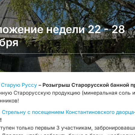
ожение недели 22 - 28
бря
 Старую Руссу
– Розыгрыш Старорусской банной п
ную Старорусскую продукцию (минеральная соль и
нников!
в Стрельну с посещением Константиновского дворца
к!
тупен только первым 3 участникам, забронировав