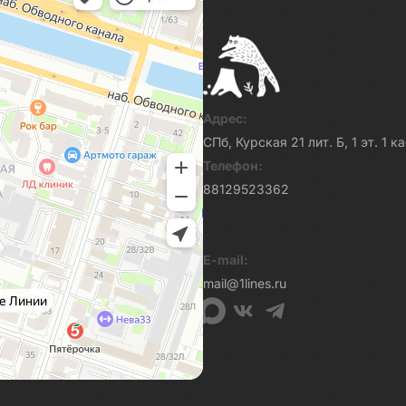
Адрес:
СПб, Курская 21 лит. Б, 1 эт. 1 
Телефон:
88129523362
E-mail:
mail@1lines.ru