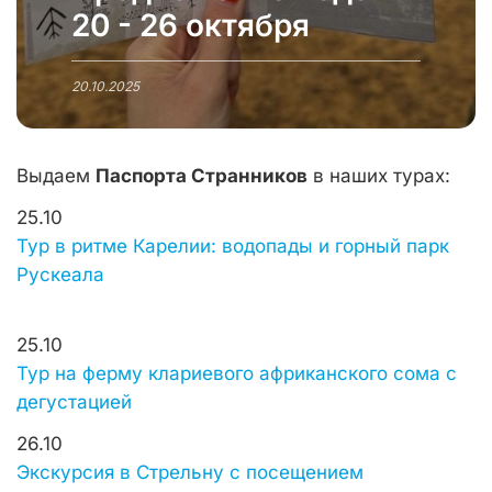
20 - 26 октября
20.10.2025
Выдаем
Паспорта Странников
в наших турах:
25.10
Тур в ритме Карелии: водопады и горный парк
Рускеала
25.10
Тур на ферму клариевого африканского сома с
дегустацией
26.10
Экскурсия в Стрельну с посещением