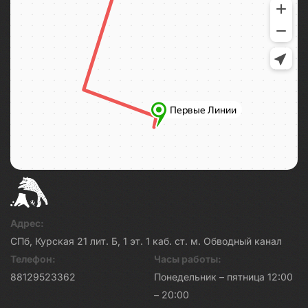
Адрес:
СПб, Курская 21 лит. Б, 1 эт. 1 каб. ст. м. Обводный канал
Телефон:
Часы работы:
88129523362
Понедельник – пятница 12:00
– 20:00