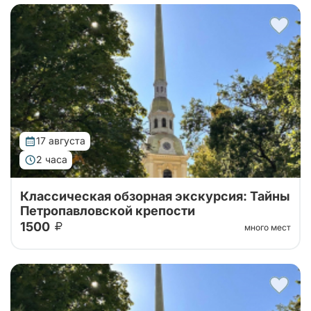
Тур от наших проверенных партнеров! Обзорная
экскурсия по городу с посещением территории
Петропавловской крепости!
17 августа
2 часа
Классическая обзорная экскурсия: Тайны
Петропавловской крепости
1500
много мест
Тур от наших проверенных партнеров! Обзорная
экскурсия по городу с посещением территории
Петропавловской крепости!