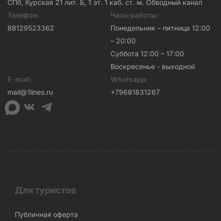
СПб, Курская 21 лит. Б, 1 эт. 1 каб. ст. м. Обводный канал
Телефон:
Часы работы:
88129523362
Понедельник – пятница 12:00
– 20:00
Суббота 12:00 – 17:00
Воскресенье - выходной
E-mail:
Whatsapp:
mail@1lines.ru
+79681831267
Для туристов
Публичная оферта