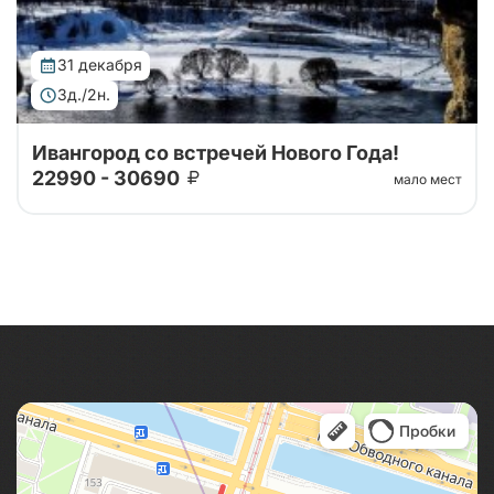
31 декабря
3д./2н.
Ивангород со встречей Нового Года!
22990 - 30690
мало мест
Проведите незабываемые новогодние праздники в
путешествии по уютным уголкам Ленинградской
области: познакомьтесь с традициями старинной
русской деревни, насладитесь морск...