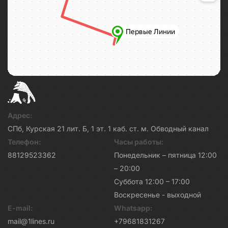
Адрес:
СПб, Курская 21 лит. Б, 1 эт. 1 каб. ст. м. Обводный канал
Телефон:
Часы работы:
88129523362
Понедельник – пятница 12:00
– 20:00
Суббота 12:00 – 17:00
Воскресенье - выходной
E-mail:
Whatsapp:
mail@1lines.ru
+79681831267