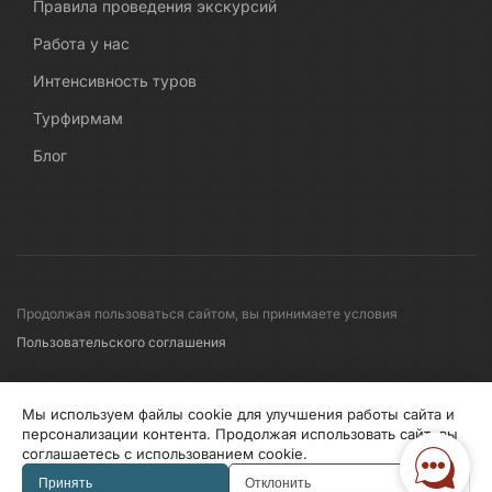
Правила проведения экскурсий
Работа у нас
Интенсивность туров
Турфирмам
Блог
Продолжая пользоваться сайтом, вы принимаете условия
Пользовательского соглашения
© 2008-2026 Первые линии
Мы используем файлы cookie для улучшения работы сайта и
персонализации контента. Продолжая использовать сайт, вы
соглашаетесь с использованием cookie.
Информация по исп. cookies
Правила обработки перс.данных
Принять
Отклонить