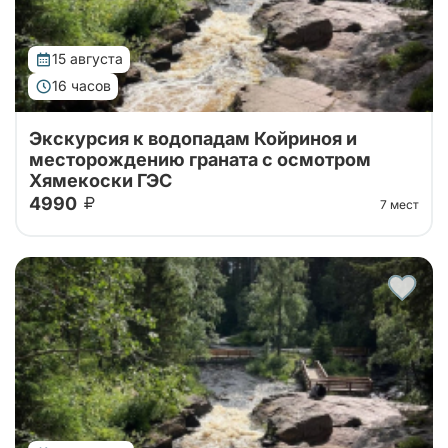
15 августа
16 часов
Экскурсия к водопадам Койриноя и
месторождению граната с осмотром
Хямекоски ГЭС
4990
7 мест
Карелия за один день: водопад Койриноя, старые
финские гидроэлектростанции и гранатовые копи.
Природа, история и минералы в насыщенном и
увлекательном маршруте.