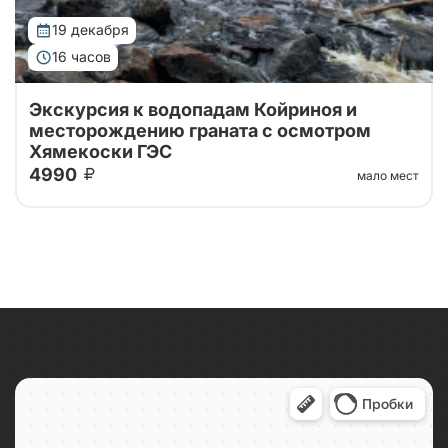
19 декабря
16 часов
Экскурсия к водопадам Койриноя и
месторождению граната с осмотром
Хямекоски ГЭС
4990
мало мест
Карелия за один день: водопад Койриноя, старые
финские гидроэлектростанции и гранатовые копи.
Природа, история и минералы в насыщенном и
увлекательном маршруте.