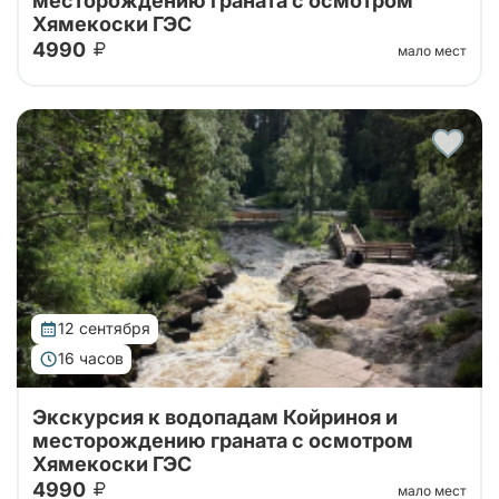
месторождению граната с осмотром
Хямекоски ГЭС
4990
мало мест
Карелия за один день: водопад Койриноя, старые
финские гидроэлектростанции и гранатовые копи.
Природа, история и минералы в насыщенном и
увлекательном маршруте.
12 сентября
16 часов
Экскурсия к водопадам Койриноя и
месторождению граната с осмотром
Хямекоски ГЭС
4990
мало мест