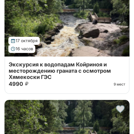
17 октября
16 часов
Экскурсия к водопадам Койриноя и
месторождению граната с осмотром
Хямекоски ГЭС
4990
9 мест
Карелия за один день: водопад Койриноя, старые
финские гидроэлектростанции и гранатовые копи.
Природа, история и минералы в насыщенном и
увлекательном маршруте.