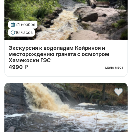
21 ноября
16 часов
Экскурсия к водопадам Койриноя и
месторождению граната с осмотром
Хямекоски ГЭС
4990
мало мест
Карелия за один день: водопад Койриноя, старые
финские гидроэлектростанции и гранатовые копи.
Природа, история и минералы в насыщенном и
увлекательном маршруте.