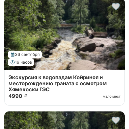
Природа, история и минералы в насыщенном и
увлекательном маршруте.
26 сентября
16 часов
Экскурсия к водопадам Койриноя и
месторождению граната с осмотром
Хямекоски ГЭС
4990
мало мест
Карелия за один день: водопад Койриноя, старые
финские гидроэлектростанции и гранатовые копи.
Природа, история и минералы в насыщенном и
увлекательном маршруте.