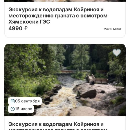
Экскурсия к водопадам Койриноя и
месторождению граната с осмотром
Хямекоски ГЭС
4990
мало мест
Карелия за один день: водопад Койриноя, старые
финские гидроэлектростанции и гранатовые копи.
Природа, история и минералы в насыщенном и
увлекательном маршруте.
05 сентября
16 часов
Экскурсия к водопадам Койриноя и