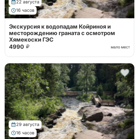
22 августа
16 часов
Экскурсия к водопадам Койриноя и
месторождению граната с осмотром
Хямекоски ГЭС
4990
мало мест
Карелия за один день: водопад Койриноя, старые
финские гидроэлектростанции и гранатовые копи.
Природа, история и минералы в насыщенном и
увлекательном маршруте.
29 августа
16 часов