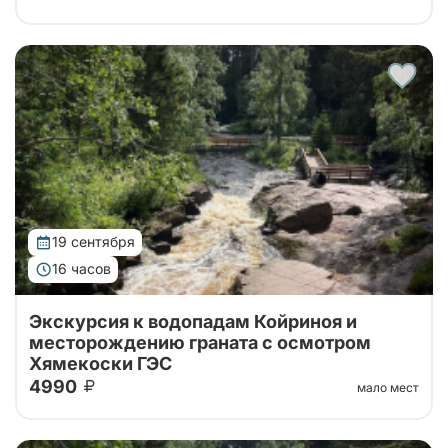
Карелия за один день: водопад Койриноя, старые
финские гидроэлектростанции и гранатовые копи.
Природа, история и минералы в насыщенном и
увлекательном маршруте.
19 сентября
16 часов
Экскурсия к водопадам Койриноя и
месторождению граната с осмотром
Хямекоски ГЭС
4990
мало мест
Карелия за один день: водопад Койриноя, старые
финские гидроэлектростанции и гранатовые копи.