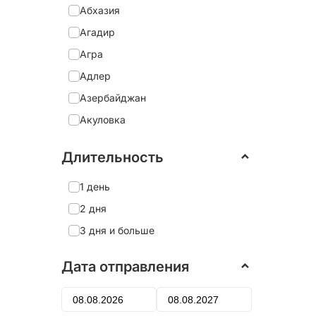
Абхазия
Агадир
Агра
Адлер
Азербайджан
Акуловка
Александрия
Длительность
Александро-Невская Лавра
Александров
1 день
Александровский дворец
2 дня
Алеховщина
3 дня и больше
Алматы
Дата отправления
Алтай
Алушта