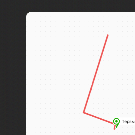
Байкал
Байконур
Баку
Бали
Балтийск
Бангкок
Баскунчак
Бахчисарай
Башкирия
Бежецк
Бежецк
Беларусь
Белград
Беловежская пуща