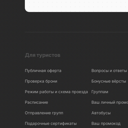
Беломорские петроглифы
Беломорско-Балтийский канал
Белые Мосты
Берново
Битва за Ленинград
Бишкек
Бобруйск
Для туристов
Боголюбово
Публичная оферта
Вопросы и ответы
Богословка
Богота
Проверка брони
Бонусные вёрсты
Бодрум
Режим работы и схема проезда
Группам
Бокситогорск
Расписание
Ваш личный пром
Болгар
Отправление групп
Автобусы
Бологое
Подарочные сертификаты
Ваш промокод
Болото Ельня