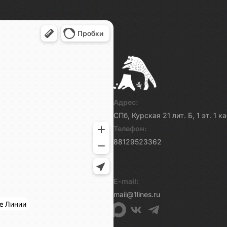
Адрес:
СПб, Курская 21 лит. Б, 1 эт. 1 
Телефон:
88129523362
E-mail:
mail@1lines.ru