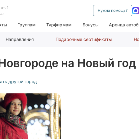
эт. 1
Нужна помощь?
нал
кты
Группам
Турфирмам
Бонусы
Аренда автоб
Направления
Подарочные сертификаты
Но
Новгороде на Новый год
ать другой город