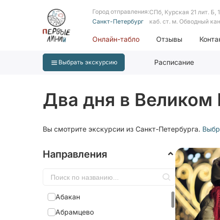
Город отправления:
СПб, Курская 21 лит. Б, 1 
Санкт-Петербург
каб. ст. м. Обводный ка
Онлайн-табло
Отзывы
Конта
Расписание
Выбрать экскурсию
Два дня в Великом 
Вы смотрите экскурсии из Санкт-Петербурга.
Выбр
Направления
Абакан
Абрамцево