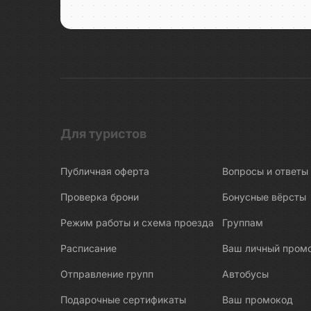
Беломорские петроглифы
Беломорско-Балтийский канал
Белые Мосты
Берново
Битва за Ленинград
Бишкек
Бобруйск
Для туристов
Боголюбово
Публичная оферта
Вопросы и ответы
Богословка
Богота
Проверка брони
Бонусные вёрсты
Бодрум
Режим работы и схема проезда
Группам
Бокситогорск
Расписание
Ваш личный пром
Болгар
Отправление групп
Автобусы
Бологое
Подарочные сертификаты
Ваш промокод
Болото Ельня