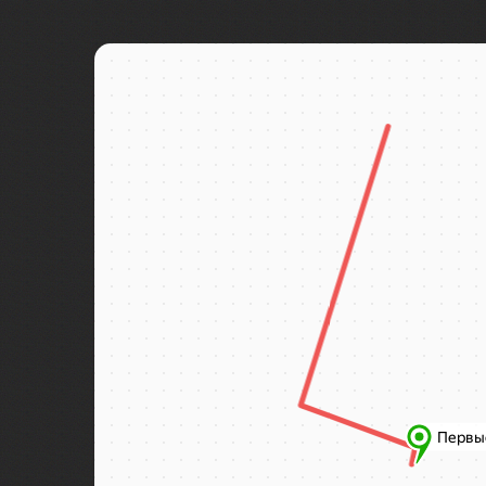
Байкал
Байконур
Баку
Бали
Балтийск
Бангкок
Баскунчак
Бахчисарай
Башкирия
Бежецк
Бежецк
Беларусь
Белград
Беловежская пуща