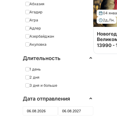
Абхазия
Агадир
04 янв
Агра
2д./1н.
Адлер
Новогод
Азербайджан
Великом
Акуловка
13990 -
Праздничн
дня в Кре
Александрия
Новгород!
Длительность
Александро-Невская Лавра
игрушек с
Кремлю, 
Александров
1 день
мастерск
яблоко!
Александровский дворец
2 дня
Алеховщина
3 дня и больше
Алматы
Дата отправления
Алтай
Алушта