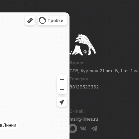
Адрес:
СПб, Курская 21 лит. Б, 1 эт. 1 
Телефон:
88129523362
E-mail:
mail@1lines.ru