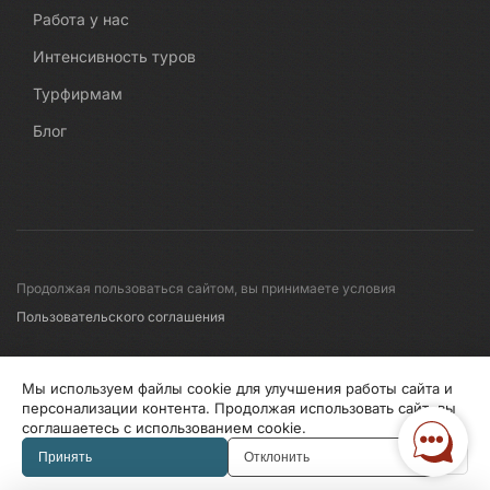
Работа у нас
Интенсивность туров
Турфирмам
Блог
Продолжая пользоваться сайтом, вы принимаете условия
Пользовательского соглашения
© 2008-2026 Первые линии
Мы используем файлы cookie для улучшения работы сайта и
персонализации контента. Продолжая использовать сайт, вы
соглашаетесь с использованием cookie.
Информация по исп. cookies
Правила обработки перс.данных
Принять
Отклонить