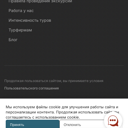
Правила проведения экскурсий
Работа у нас
Интенсивность туров
Турфирмам
Блог
Продолжая пользоваться сайтом, вы принимаете условия
Пользовательского соглашения
© 2008-2026 Первые линии
Мы используем файлы cookie для улучшения работы сайта и
персонализации контента. Продолжая использовать сайт, вы
соглашаетесь с использованием cookie.
Информация по исп. cookies
Правила обработки перс.данных
Принять
Отклонить